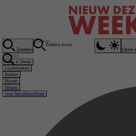
Zoeken icoon
Zoeken
Open 
Films & Series
Luisterboeken
Boeken
Muziek
Nieuws
Over NieuwDezeWeek