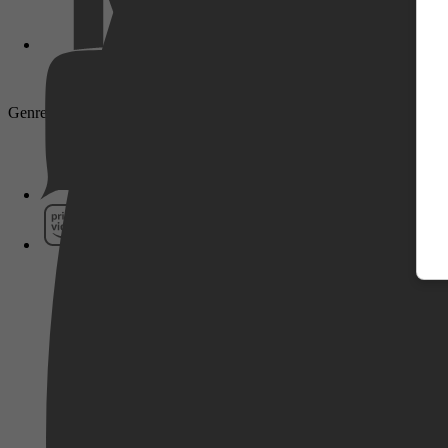
Genre: Drama
Pathé Thuis
Prime Video
SkyShowtime