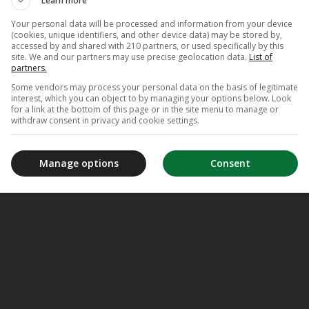
Learn more
Your personal data will be processed and information from your device
(cookies, unique identifiers, and other device data) may be stored by,
accessed by and shared with 210 partners, or used specifically by this
site. We and our partners may use precise geolocation data.
List of
partners.
Some vendors may process your personal data on the basis of legitimate
interest, which you can object to by managing your options below. Look
for a link at the bottom of this page or in the site menu to manage or
withdraw consent in privacy and cookie settings.
Manage options
Consent