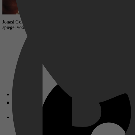
Jonasi Gomora, een selfmade CEO, bouwt een imperium op en een gecomp
spiegel voorhouden van de man achter de macht.
Disney+