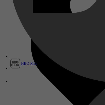
Film1
HBO Max