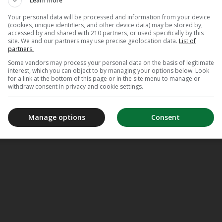
Learn more
Your personal data will be processed and information from your device
(cookies, unique identifiers, and other device data) may be stored by,
accessed by and shared with 210 partners, or used specifically by this
site. We and our partners may use precise geolocation data.
List of
partners.
Some vendors may process your personal data on the basis of legitimate
interest, which you can object to by managing your options below. Look
for a link at the bottom of this page or in the site menu to manage or
withdraw consent in privacy and cookie settings.
Manage options
Consent