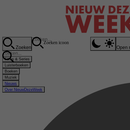
Zoeken icoon
Zoeken
Open 
Films & Series
Luisterboeken
Boeken
Muziek
Nieuws
Over NieuwDezeWeek