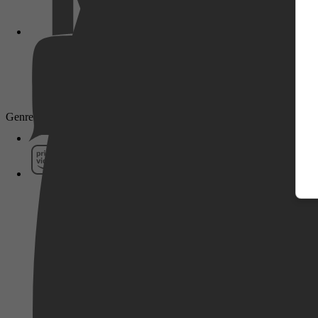
Pathé Thuis
Genre: Comedy
Prime Video
SkyShowtime