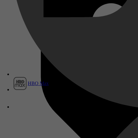
Film1
HBO Max