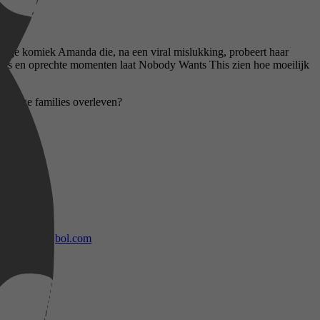
jonge komiek Amanda die, na een viral mislukking, probeert haar
uaties en oprechte momenten laat Nobody Wants This zien hoe moeilijk
uchtige families overleven?
bol.com