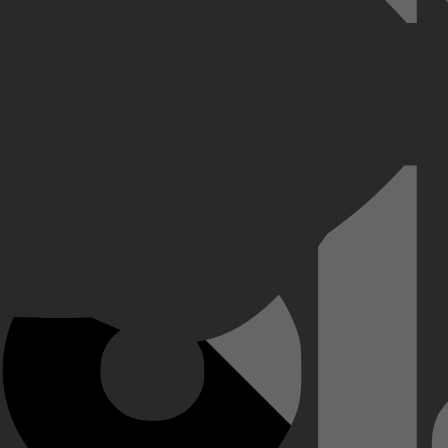
enbare thema’s over liefde, schaamte en identiteit. De serie volgt de 
lles lijkt te veroordelen. Met een mix van zelfspot, ongemakkelijke sit
.
s, worden verliefd. Kan hun relatie hun verschillende levens en bemoeiz