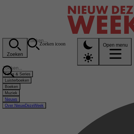
Zoeken icoon
Open menu
Zoeken
Films & Series
Luisterboeken
Boeken
Muziek
Nieuws
Over NieuwDezeWeek