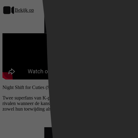
Bekijk op
Netflix
Night Shift for Cuties (S01)
Twee superfans van K-pop veranderen van beste vriendinnen in
rivalen wanneer de kans om hun favoriete groep in Korea te zien
zowel hun toewijding als obsessie op de proef stelt.