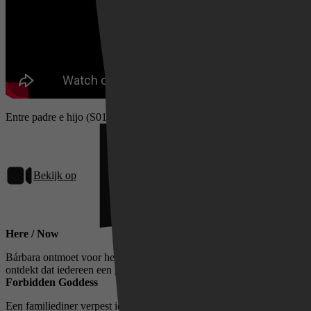
Entre padre e hijo (S01)
Bekijk op
Netflix
Here / Now
Bárbara ontmoet voor het eerst de familie van haar verloofde en
ontdekt dat iedereen een geheim verbergt, inclusief zijzelf.
Forbidden Goddess
Een familiediner verpest ieders eetlust. De spanning tussen Álvaro