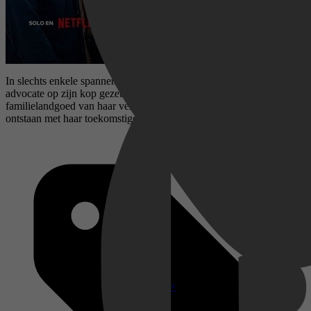
In slechts enkele spannende minuten wordt de wereld van een
advocate op zijn kop gezet wanneer een bezoek aan het
familielandgoed van haar verloofde een onweerstaanbare band doet
ontstaan ​​met haar toekomstige stiefzoon.
Disney+