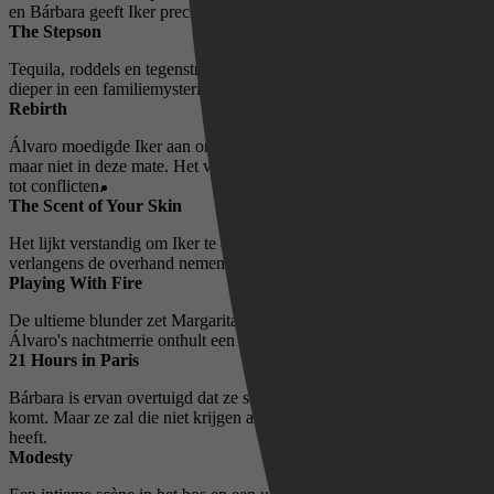
en Bárbara geeft Iker precies wat hij nodig heeft.
The Stepson
Tequila, roddels en tegenstrijdige verhalen leiden Bárbara steeds
dieper in een familiemysterie.
Rebirth
Álvaro moedigde Iker aan om een ​​band met Bárbara op te bouwen,
maar niet in deze mate. Het verkennen van Fernanda's kamer leidt
tot conflicten.
The Scent of Your Skin
Het lijkt verstandig om Iker te confronteren, totdat verboden
verlangens de overhand nemen en Álvaro argwaan krijgt.
Playing With Fire
De ultieme blunder zet Margarita aan tot een woedende uitbarsting.
Álvaro's nachtmerrie onthult een angstaanjagende verklaring.
21 Hours in Paris
Bárbara is ervan overtuigd dat ze steeds dichter bij de waarheid
komt. Maar ze zal die niet krijgen als Gaby er iets over te zeggen
heeft.
Modesty