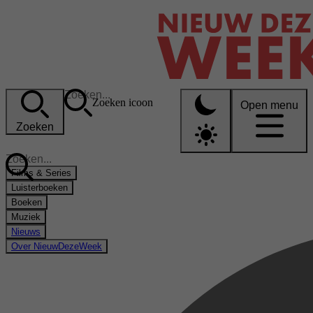
Zoeken icoon
Open menu
Zoeken
Films & Series
Luisterboeken
Boeken
Muziek
Nieuws
Over NieuwDezeWeek