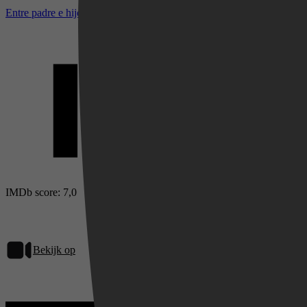
Entre padre e hijo bij IMDb
Videoland
IMDb score: 7,0
Bekijk op
Netflix