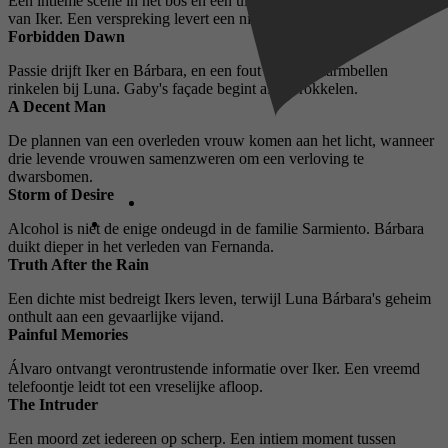
Een intieme scène in het bos en een ultimatum drijven Bárbara weg
van Iker. Een verspreking levert een nieuwe aanwijzing op.
Forbidden Dawn
Passie drijft Iker en Bárbara, en een fout doet de alarmbellen
rinkelen bij Luna. Gaby's façade begint af te brokkelen.
A Decent Man
De plannen van een overleden vrouw komen aan het licht, wanneer
drie levende vrouwen samenzweren om een ​​verloving te
dwarsbomen.
Storm of Desire
Alcohol is niet de enige ondeugd in de familie Sarmiento. Bárbara
duikt dieper in het verleden van Fernanda.
Truth After the Rain
Een dichte mist bedreigt Ikers leven, terwijl Luna Bárbara's geheim
onthult aan een gevaarlijke vijand.
Painful Memories
Álvaro ontvangt verontrustende informatie over Iker. Een vreemd
telefoontje leidt tot een vreselijke afloop.
The Intruder
Een moord zet iedereen op scherp. Een intiem moment tussen