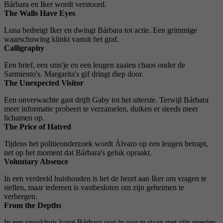
Bárbara en Iker wordt verstoord.
The Walls Have Eyes
Luna bedreigt Iker en dwingt Bárbara tot actie. Een grimmige
waarschuwing klinkt vanuit het graf.
Calligraphy
Een brief, een sms'je en een leugen zaaien chaos onder de
Sarmiento's. Margarita's gif dringt diep door.
The Unexpected Visitor
Een onverwachte gast drijft Gaby tot het uiterste. Terwijl Bárbara
meer informatie probeert te verzamelen, duiken er steeds meer
lichamen op.
The Price of Hatred
Tijdens het politieonderzoek wordt Álvaro op een leugen betrapt,
net op het moment dat Bárbara's geluk opraakt.
Voluntary Absence
In een verdeeld huishouden is het de beurt aan Iker om vragen te
stellen, maar iedereen is vastbesloten om zijn geheimen te
verbergen.
From the Depths
In een spookhuis komt Bárbara oog in oog te staan ​​met zijn geesten.