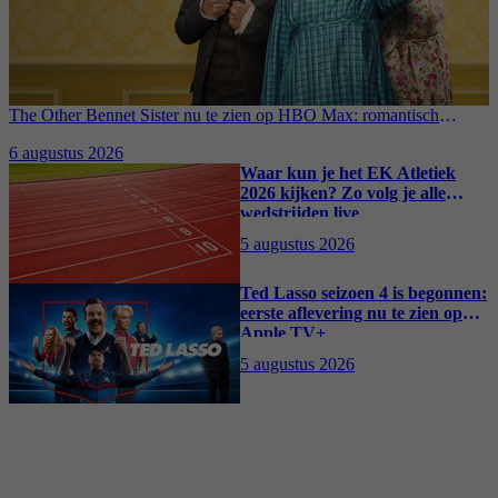
The Other Bennet Sister nu te zien op HBO Max: romantisch
kostuumdrama krijgt lovende recensies
6 augustus 2026
Waar kun je het EK Atletiek
2026 kijken? Zo volg je alle
wedstrijden live
5 augustus 2026
Ted Lasso seizoen 4 is begonnen:
eerste aflevering nu te zien op
Apple TV+
5 augustus 2026