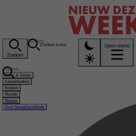
Zoeken icoon
Open menu
Zoeken
Films & Series
Luisterboeken
Boeken
Muziek
Nieuws
Over NieuwDezeWeek