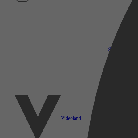
SkyShowtime
Videoland