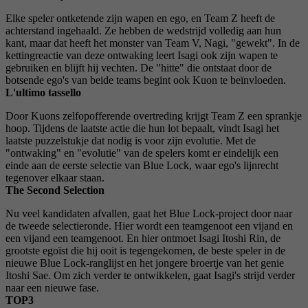
Elke speler ontketende zijn wapen en ego, en Team Z heeft de
achterstand ingehaald. Ze hebben de wedstrijd volledig aan hun
kant, maar dat heeft het monster van Team V, Nagi, "gewekt". In de
kettingreactie van deze ontwaking leert Isagi ook zijn wapen te
gebruiken en blijft hij vechten. De "hitte" die ontstaat door de
botsende ego's van beide teams begint ook Kuon te beïnvloeden.
L'ultimo tassello
Door Kuons zelfopofferende overtreding krijgt Team Z een sprankje
hoop. Tijdens de laatste actie die hun lot bepaalt, vindt Isagi het
laatste puzzelstukje dat nodig is voor zijn evolutie. Met de
"ontwaking" en "evolutie" van de spelers komt er eindelijk een
einde aan de eerste selectie van Blue Lock, waar ego's lijnrecht
tegenover elkaar staan.
The Second Selection
Nu veel kandidaten afvallen, gaat het Blue Lock-project door naar
de tweede selectieronde. Hier wordt een teamgenoot een vijand en
een vijand een teamgenoot. En hier ontmoet Isagi Itoshi Rin, de
grootste egoïst die hij ooit is tegengekomen, de beste speler in de
nieuwe Blue Lock-ranglijst en het jongere broertje van het genie
Itoshi Sae. Om zich verder te ontwikkelen, gaat Isagi's strijd verder
naar een nieuwe fase.
TOP3