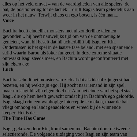
alles op het veld omvat – van de vaardigheden van alle spelers, de
bal, de positionering tot de tactiek – drijft Isagi's team geleidelijk aan
weer in het nauw. Terwijl chaos en ego botsen, is één man...
Voice
Bachira heeft eindelijk monsters met uitzonderlijke talenten
gevonden... hij heeft nauwelijks tijd om van de ontmoeting te
genieten, want hij beseft dat hij achterblijft bij Isagi en Rin.
Ondertussen is het spel in de laatste fase beland, met een spannende
strijd waarin Barou als joker fungeert. In deze extreme situatie
ontwaakt Isagi steeds meer, en Bachira wordt geconfronteerd met
zijn eigen ego.
Luck
Bachira schudt het monster van zich af dat als ideaal zijn geest had
bezeten, en hij wekt zijn ego. Hij zocht naar iemand in zijn spel,
maar nu jaagt hij zijn eigen doel na. Aan het einde van het spel staat
Isagi, die op hem heeft gewacht omdat hij in Bachira's ego geloofde.
Isagi slaagt erin een wanhopige interceptie te maken, maar de bal
vliegt omhoog en landt genadeloos en wreed bij de winnende
keeper. Het is de...
The Time Has Come
Isagi, gekozen door Rin, komt samen met Bachira door de tweede
selectieronde. De volgende uitdaging voor Isagi en zijn team van