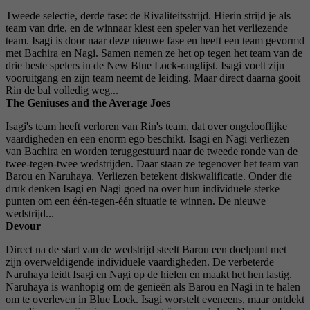
Tweede selectie, derde fase: de Rivaliteitsstrijd. Hierin strijd je als
team van drie, en de winnaar kiest een speler van het verliezende
team. Isagi is door naar deze nieuwe fase en heeft een team gevormd
met Bachira en Nagi. Samen nemen ze het op tegen het team van de
drie beste spelers in de New Blue Lock-ranglijst. Isagi voelt zijn
vooruitgang en zijn team neemt de leiding. Maar direct daarna gooit
Rin de bal volledig weg...
The Geniuses and the Average Joes
Isagi's team heeft verloren van Rin's team, dat over ongelooflijke
vaardigheden en een enorm ego beschikt. Isagi en Nagi verliezen
van Bachira en worden teruggestuurd naar de tweede ronde van de
twee-tegen-twee wedstrijden. Daar staan ​​ze tegenover het team van
Barou en Naruhaya. Verliezen betekent diskwalificatie. Onder die
druk denken Isagi en Nagi goed na over hun individuele sterke
punten om een ​​één-tegen-één situatie te winnen. De nieuwe
wedstrijd...
Devour
Direct na de start van de wedstrijd steelt Barou een doelpunt met
zijn overweldigende individuele vaardigheden. De verbeterde
Naruhaya leidt Isagi en Nagi op de hielen en maakt het hen lastig.
Naruhaya is wanhopig om de genieën als Barou en Nagi in te halen
om te overleven in Blue Lock. Isagi worstelt eveneens, maar ontdekt