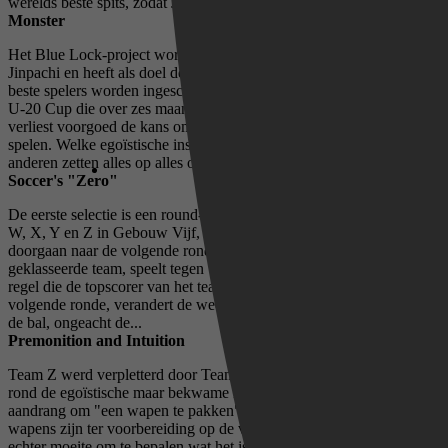
werelds beste spits, zodat Japan het WK kan winnen. Isagi...
Monster
Het Blue Lock-project wordt geleid door de mysterieuze Ego
Jinpachi en heeft als doel de beste spits ter wereld te creëren. De vijf
beste spelers worden ingeschreven om als aanvallers te spelen in de
U-20 Cup die over zes maanden plaatsvindt, maar wie afvalt,
verliest voorgoed de kans om voor het Japanse nationale team te
spelen. Welke egoïstische instelling zoekt Ego in een spits? Isagi en
anderen zetten alles op alles om te overleven binnen Blue Lock...
Soccer's "Zero"
De eerste selectie is een round-robintoernooi met vijf teams van V,
W, X, Y en Z in Gebouw Vijf, waarbij alleen de twee beste teams
doorgaan naar de volgende ronde. Isagi's Team Z, het laagst
geklasseerde team, speelt tegen Team X. Maar vanwege de speciale
regel die de topscorer van het team toestaat door te gaan naar de
volgende ronde, verandert de wedstrijd in een chaotisch gevecht om
de bal, ongeacht de...
Premonition and Intuition
Team Z werd verpletterd door Team X, dat de aanval concentreerde
rond de egoïstische maar bekwame Barou. Gedreven door Ego's
aandrang om "een wapen te pakken", bespreken de spelers wat hun
wapens zijn ter voorbereiding op de volgende wedstrijd. Isagi heeft
echter moeite om te bepalen wat het is. Gebruikmakend van "de