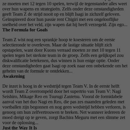
ze moeten met 12 tegen 10 spelen, terwijl de tegenstander alles weet
over hun wapens en strategieën. Zelfs onder deze omstandigheden
geeft Team Z de strijd nooit op en blijft Isagi in zichzelf geloven.
Geïnspireerd door hun passie rent Chigiri met een ongelooflijke
snelheid over het veld, zijn wapen dat hij heeft verzegeld. Zijn ego...
The Formula for Goals
Team Z wist nog een sprankje hoop te koesteren om de eerste
selectieronde te overleven. Maar de lastige situatie blijft zich
opstapelen, want door Kuons verraad moeten ze met 10 tegen 11
spelen tegen het sterkste team in de groep. Zelfs een gelijkspel zou
diskwalificatie betekenen, dus winnen is hun enige optie. Onder
deze omstandigheden gaat Isagi op zoek naar een onbekende om het
geheim van de formule te ontdekken...
Awakening
De inzet is hoog in de wedstrijd tegen Team V. In de eerste helft
wordt Team Z overrompeld door het supertrio van Team V: Nagi
Seishiro, Mikage Reo en Tsurugi Zantetsu. Vooral de formidabele
aanval van het duo Nagi en Reo, die pas zes maanden geleden met
voetballen zijn begonnen en nog geen wedstrijd hebben verloren, is
genoeg om hun zelfvertrouwen te breken. Net wanneer iedereen de
moed dreigt op te geven, zorgt Bachira Meguru met een slimme zet
voor de oplossing...
Just the Way It Is