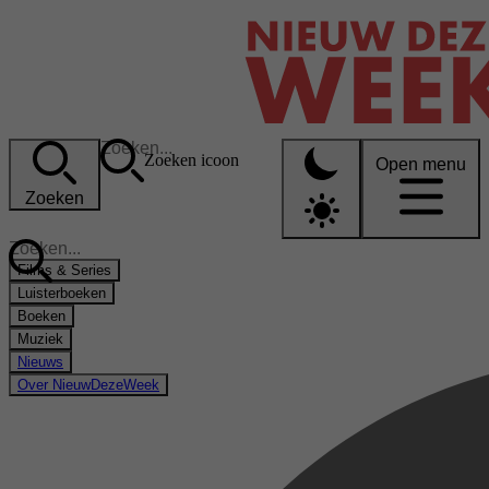
Zoeken icoon
Open menu
Zoeken
Films & Series
Luisterboeken
Boeken
Muziek
Nieuws
Over NieuwDezeWeek