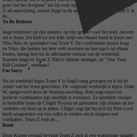
geur van het doelpunt" die hij rook tijdens de wedstrijd tegen Team
X als aanwijzing, nemen Isagi en de anderen het op tegen Team Y in
de...
To Be Reborn
Isagi vertrouwt op zijn instinct, op zijn gevoel voor het doel, om een
​​zet te doen. Dit leidt tot een felle strijd om elkaars hand te lezen met
Niko Ikki, de spelmaker van Team Y. De confrontatie tussen Isagi
en Niko, die beiden het hele veld overzien en hun ego's op elkaar
botsen, brengt hen tot de allerlaatste minuut van de wedstrijd.
Kunnen Isagi en Team Z Niko's ultieme strategie, de "One Time
Kill Counter", verslaan?
I'm Sorry
Na de wedstrijd tegen Team Y is Isagi's rang gestegen en is hij de
center van het team geworden. De volgende wedstrijd is tegen Team
W, aangevoerd door de Wanima-tweeling. Hun oogcontact en
perfecte combinaties zijn moeilijk te evenaren. Ze speelden vroeger
in hetzelfde team als Chigiri Hyoma en gebruiken zijn trauma uit het
verleden om hem op te jutten. Chigiri zegt dat hij zich bij Blue Lock
heeft aangesloten om een ​​reden te vinden om te stoppen met
voetballen. Team Z leidt de...
Rush
Door Kuons verraad bevindt Team Z zich in een wanhopige situatie: