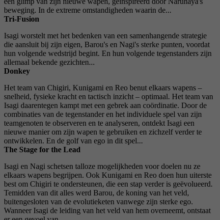
een glimp van zijn nieuwe wapen, geïnspireerd door Naruhaya's
beweging. In de extreme omstandigheden waarin de...
Tri-Fusion
Isagi worstelt met het bedenken van een samenhangende strategie
die aansluit bij zijn eigen, Barou's en Nagi's sterke punten, voordat
hun volgende wedstrijd begint. En hun volgende tegenstanders zijn
allemaal bekende gezichten...
Donkey
Het team van Chigiri, Kunigami en Reo benut elkaars wapens –
snelheid, fysieke kracht en tactisch inzicht – optimaal. Het team van
Isagi daarentegen kampt met een gebrek aan coördinatie. Door de
combinaties van de tegenstander en het individuele spel van zijn
teamgenoten te observeren en te analyseren, ontdekt Isagi een
nieuwe manier om zijn wapen te gebruiken en zichzelf verder te
ontwikkelen. En de golf van ego in dit spel...
The Stage for the Lead
Isagi en Nagi schetsen talloze mogelijkheden voor doelen nu ze
elkaars wapens begrijpen. Ook Kunigami en Reo doen hun uiterste
best om Chigiri te ondersteunen, die een stap verder is geëvolueerd.
Temidden van dit alles werd Barou, de koning van het veld,
buitengesloten van de evolutieketen vanwege zijn sterke ego.
Wanneer Isagi de leiding van het veld van hem overneemt, ontstaat
er een gevoel van...