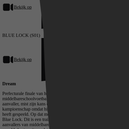
Bekijk op
Netflix
BLUE LOCK (S01)
Bekijk op
Netflix
Dream
Prefecturale finale van het nationale
middelbareschoolvoetbaltoernooi. Isagi Yoichi, een eerstejaars
aanvaller, mist zijn kans op deelname aan het nationale
kampioenschap omdat hij de bal voor het doel naar een teamgenoot
heeft gespeeld. Op dat moment ontvangt hij een uitnodiging voor
Blue Lock. Dit is een trainingscentrum waar één van de 300
aanvallers van middelbareschoolleeftijd wordt opgeleid tot 's