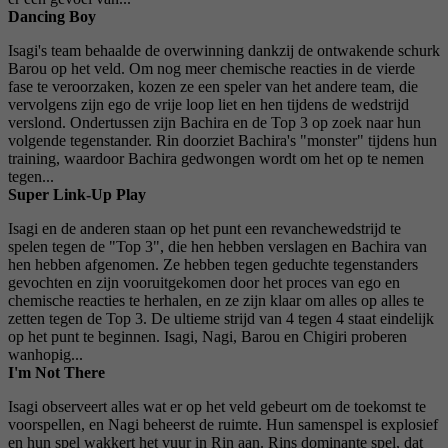
Dancing Boy
Isagi's team behaalde de overwinning dankzij de ontwakende schurk
Barou op het veld. Om nog meer chemische reacties in de vierde
fase te veroorzaken, kozen ze een speler van het andere team, die
vervolgens zijn ego de vrije loop liet en hen tijdens de wedstrijd
verslond. Ondertussen zijn Bachira en de Top 3 op zoek naar hun
volgende tegenstander. Rin doorziet Bachira's "monster" tijdens hun
training, waardoor Bachira gedwongen wordt om het op te nemen
tegen...
Super Link-Up Play
Isagi en de anderen staan ​​op het punt een revanchewedstrijd te
spelen tegen de "Top 3", die hen hebben verslagen en Bachira van
hen hebben afgenomen. Ze hebben tegen geduchte tegenstanders
gevochten en zijn vooruitgekomen door het proces van ego en
chemische reacties te herhalen, en ze zijn klaar om alles op alles te
zetten tegen de Top 3. De ultieme strijd van 4 tegen 4 staat eindelijk
op het punt te beginnen. Isagi, Nagi, Barou en Chigiri proberen
wanhopig...
I'm Not There
Isagi observeert alles wat er op het veld gebeurt om de toekomst te
voorspellen, en Nagi beheerst de ruimte. Hun samenspel is explosief
en hun spel wakkert het vuur in Rin aan. Rins dominante spel, dat