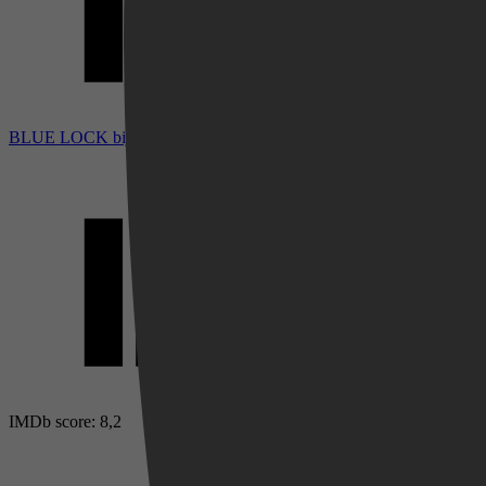
BLUE LOCK bij IMDb
Videoland
IMDb score: 8,2