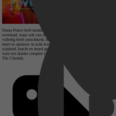
Diana Prince leeft inmiddels incognito in jaren 80 - een tijdperk van
overdaad, maar ook van de Koude Oorlog. Hoewel ze haar krachten
volledig heeft ontwikkeld, houdt ze zich op de achtergrond. Maar nu
moet ze opnieuw in actie komen als Wonder Woman en al haar
wijsheid, kracht en moed gebruiken om de mensheid te behoeden
voor een duister complot van de wrede zakenman Maxwell Lord en
The Cheetah.
Disney+