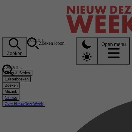
Zoeken icoon
Open menu
Zoeken
Films & Series
Luisterboeken
Boeken
Muziek
Nieuws
Over NieuwDezeWeek