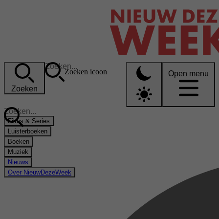
Zoeken icoon
Open menu
Zoeken
Films & Series
Luisterboeken
Boeken
Muziek
Nieuws
Over NieuwDezeWeek