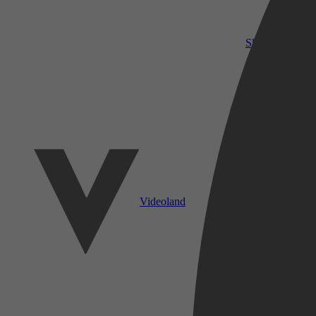
SkyShowtime
Videoland