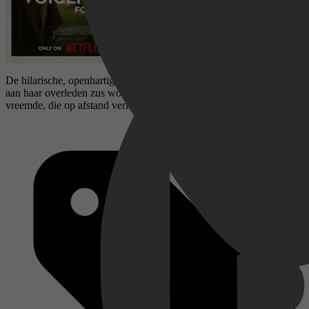
De hilarische, openhartige voicemailberichten van een jonge vrouw
aan haar overleden zus worden onbewust doorgestuurd naar een
vreemde, die op afstand verliefd op haar wordt.
Disney+