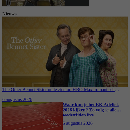
Nieuws
The Other Bennet Sister nu te zien op HBO Max: romantisch
kostuumdrama krijgt lovende recensies
6 augustus 2026
Waar kun je het EK Atletiek
2026 kijken? Zo volg je alle
wedstrijden live
5 augustus 2026