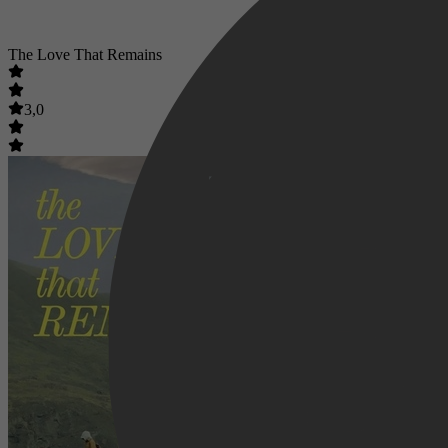
The Love That Remains
3,0