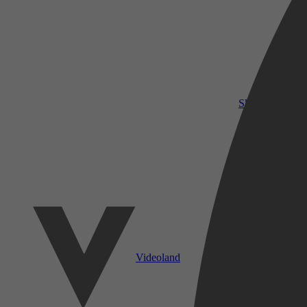
SkyShowtime
Videoland