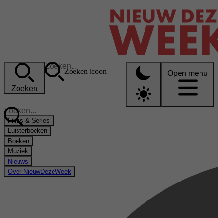
Zoeken icoon
Open menu
Zoeken
Films & Series
Luisterboeken
Boeken
Muziek
Nieuws
Over NieuwDezeWeek