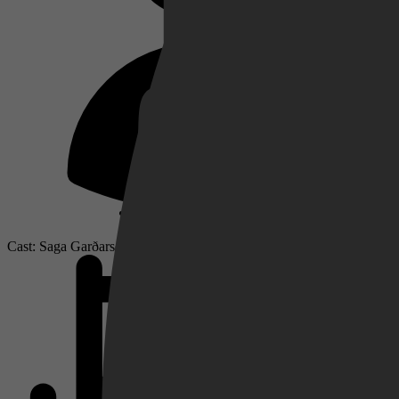
Netflix
Pathé Thuis
Prime Video
Cast: Saga Garðarsdóttir, Sverrir Gudnason, Ída Mekkín Hlynsdóttir