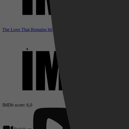
The Love That Remains bij IMDb
IMDb score: 6,0