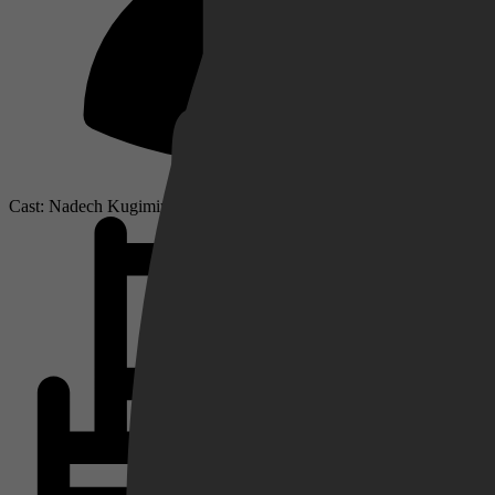
Netflix
Pathé Thuis
Cast: Nadech Kugimiya, Pittaya Saechua, Chaiwat Thongsaeng
Prime Video