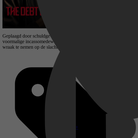
Geplaagd door schuldgevoel na zijn gevangenisstraf, keert een
voormalige incassomedewerker terug naar zijn oude wereld om
wraak te nemen op de slachtoffers van woekeraars.
Disney+