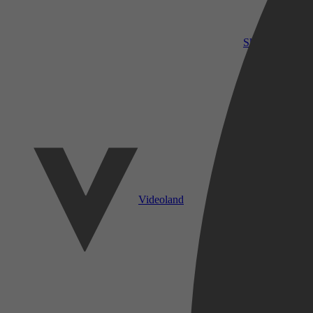
SkyShowtime
Videoland