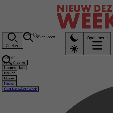
Zoeken icoon
Open menu
Zoeken
Films & Series
Luisterboeken
Boeken
Muziek
Nieuws
Over NieuwDezeWeek