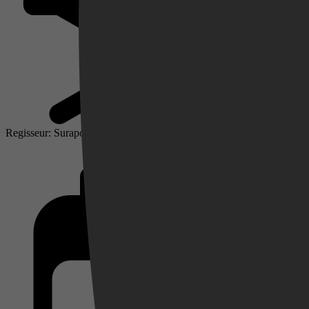
Regisseur: Surapong Ploensang
Videoland