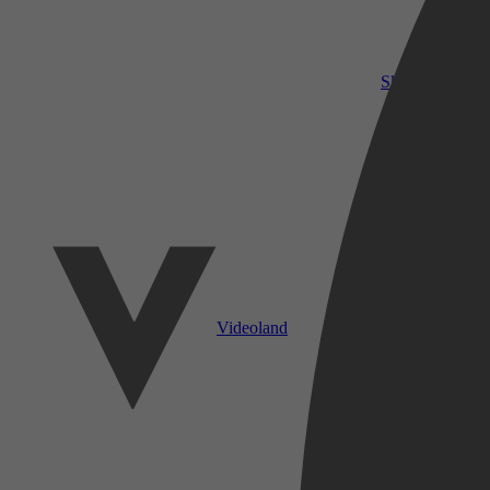
SkyShowtime
Videoland