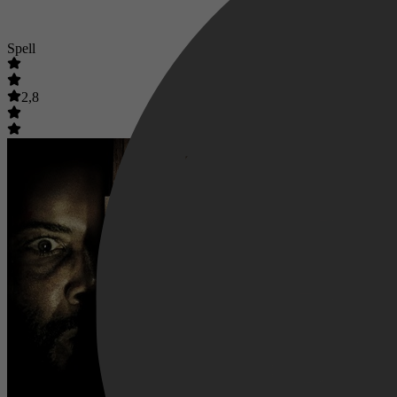
Spell
2,8