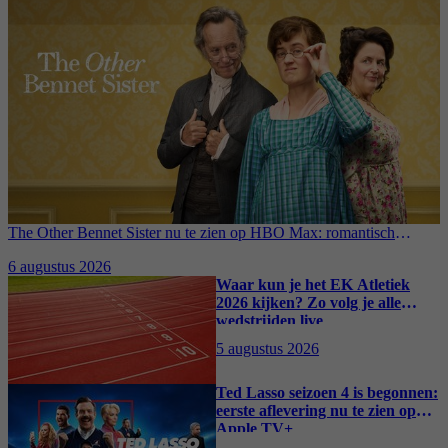
The Other Bennet Sister nu te zien op HBO Max: romantisch
kostuumdrama krijgt lovende recensies
6 augustus 2026
Waar kun je het EK Atletiek
2026 kijken? Zo volg je alle
wedstrijden live
5 augustus 2026
Ted Lasso seizoen 4 is begonnen:
eerste aflevering nu te zien op
Apple TV+