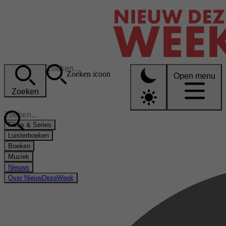
Zoeken icoon
Open menu
Zoeken
Films & Series
Luisterboeken
Boeken
Muziek
Nieuws
Over NieuwDezeWeek