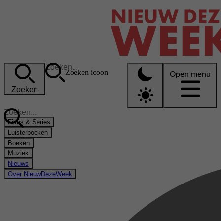
Zoeken icoon
Open menu
Zoeken
Films & Series
Luisterboeken
Boeken
Muziek
Nieuws
Over NieuwDezeWeek