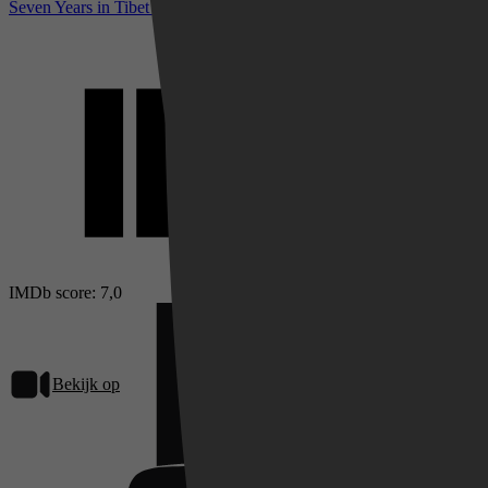
Seven Years in Tibet bij IMDb
IMDb score: 7,0
Bekijk op
Netflix