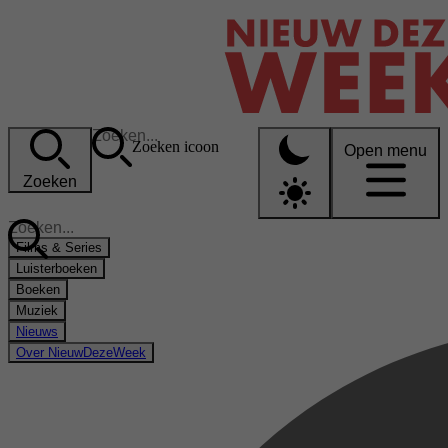
Zoeken icoon
Open menu
Zoeken
Films & Series
Luisterboeken
Boeken
Muziek
Nieuws
Over NieuwDezeWeek