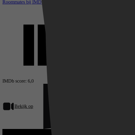
Roommates bij IMDb
IMDb score: 6,0
Bekijk op
Netflix