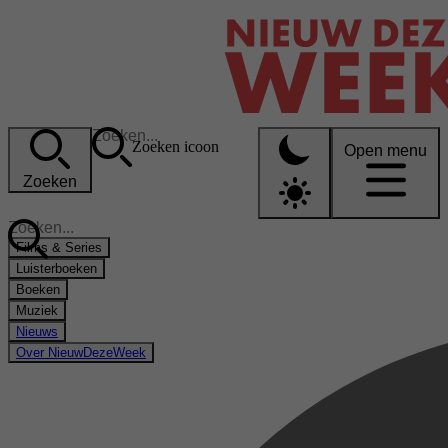
Zoeken icoon
Open menu
Zoeken
Films & Series
Luisterboeken
Boeken
Muziek
Nieuws
Over NieuwDezeWeek