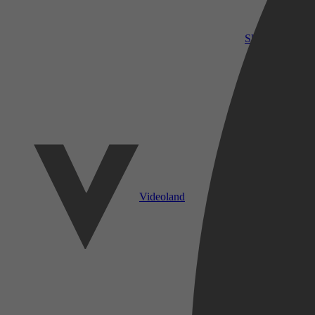
SkyShowtime
Videoland