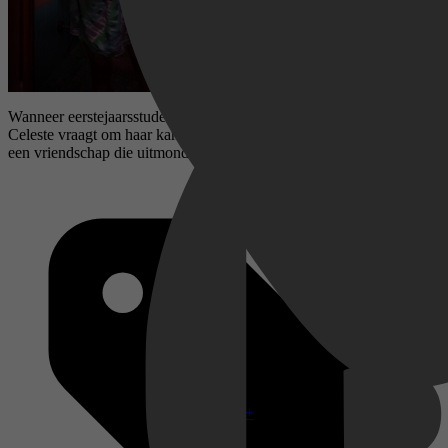
Wanneer eerstejaarsstudent Devon aan de coole, zelfverzekerde
Celeste vraagt ​​om haar kamergenoot te worden, ontaardt er al snel
een vriendschap die uitmondt in een passief-agressieve strijd.
Disney+