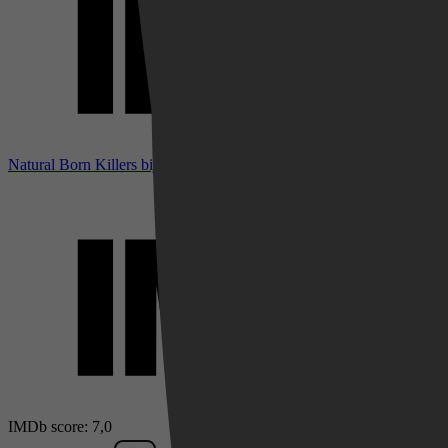
Natural Born Killers bij IMDb
IMDb score: 7,0