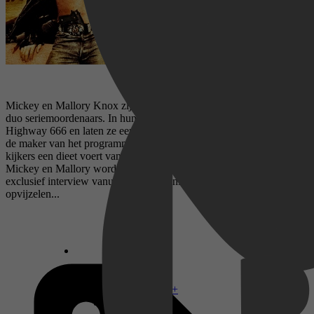
Mickey en Mallory Knox zijn Amerika's meest sexy en monsterlijke
duo seriemoordenaars. In hun rode convertible scheuren ze over
Highway 666 en laten ze een spoor van lijken achter. Wayne Gale is
de maker van het programma American Maniacs, waarin hij zijn
kijkers een dieet voert van bruut geweld en massamoordenaars. Als
Mickey en Mallory worden gearresteerd, grijpt Wayne zijn kans: een
exclusief interview vanuit de gevangenis moet de kijkcijfers
opvijzelen...
Disney+