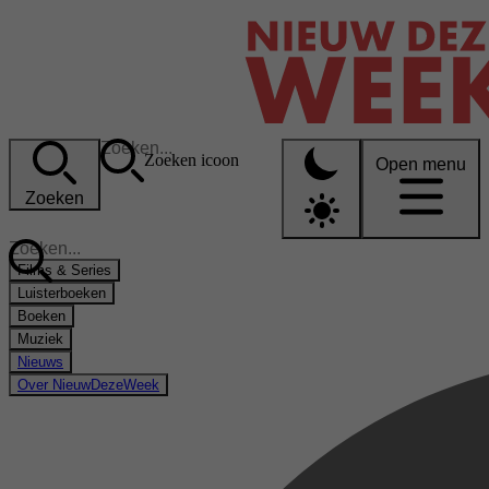
Zoeken icoon
Open menu
Zoeken
Films & Series
Luisterboeken
Boeken
Muziek
Nieuws
Over NieuwDezeWeek