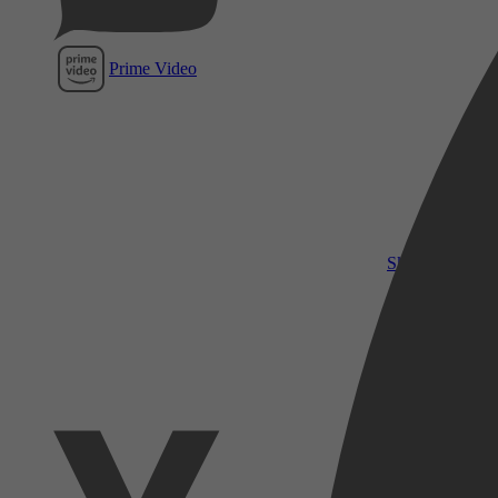
Prime Video
SkyShowtime