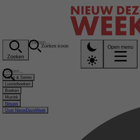
Zoeken icoon
Open menu
Zoeken
Films & Series
Luisterboeken
Boeken
Muziek
Nieuws
Over NieuwDezeWeek