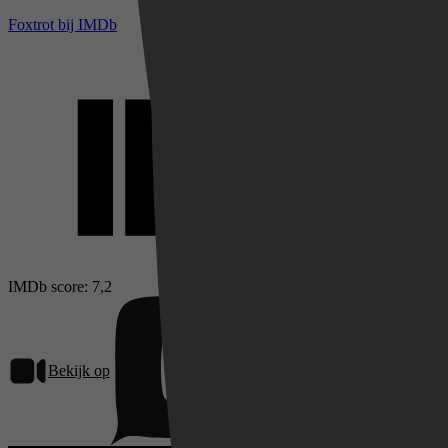
Foxtrot bij IMDb
IMDb score: 7,2
Bekijk op
Pathé Thuis