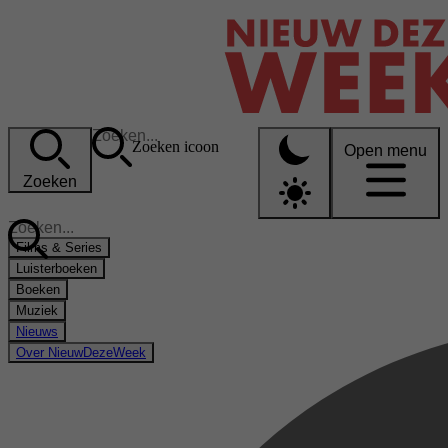
Zoeken icoon
Open menu
Zoeken
Films & Series
Luisterboeken
Boeken
Muziek
Nieuws
Over NieuwDezeWeek