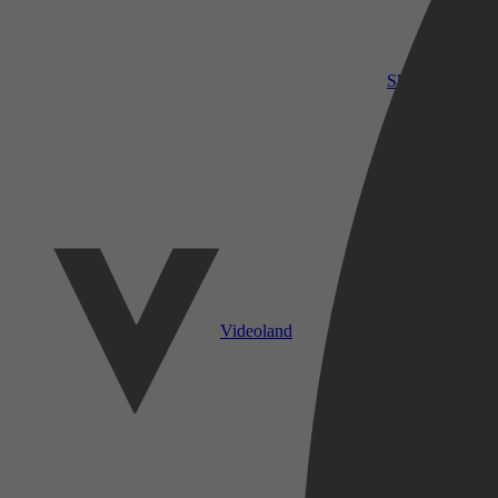
SkyShowtime
Videoland