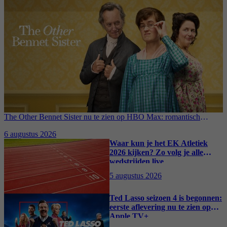
The Other Bennet Sister nu te zien op HBO Max: romantisch
kostuumdrama krijgt lovende recensies
6 augustus 2026
Waar kun je het EK Atletiek
2026 kijken? Zo volg je alle
wedstrijden live
5 augustus 2026
Ted Lasso seizoen 4 is begonnen:
eerste aflevering nu te zien op
Apple TV+