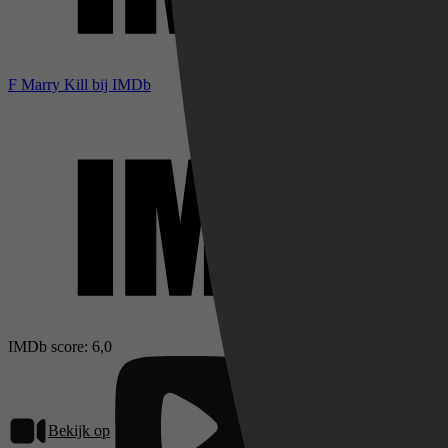
F Marry Kill bij IMDb
IMDb score: 6,0
Bekijk op
Pathé Thuis