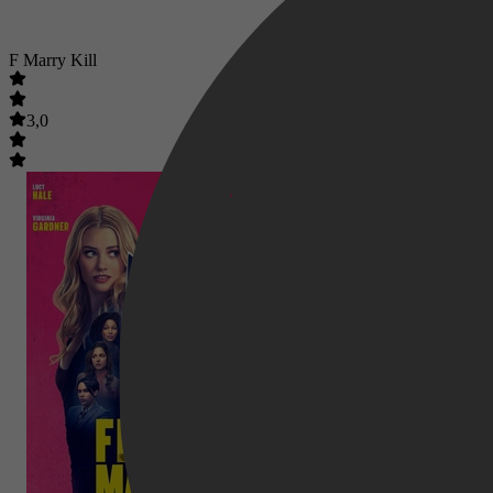
F Marry Kill
3,0