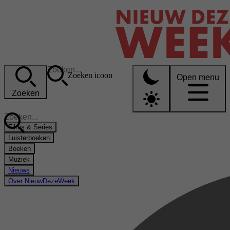
Zoeken icoon
Open menu
Zoeken
Films & Series
Luisterboeken
Boeken
Muziek
Nieuws
Over NieuwDezeWeek