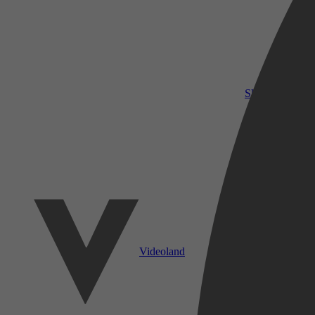
SkyShowtime
Videoland