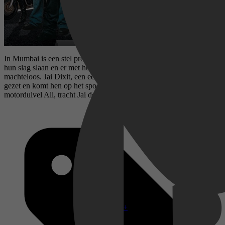
In Mumbai is een stel professionele overvallers actief, die telkens
hun slag slaan en er met hun motoren vandoor gaan. De politie staat
machteloos. Jai Dixit, een eerlijke politieman, wordt op de zaak
gezet en komt hen op het spoor. Met de hulp van mechanicien annex
motorduivel Ali, tracht Jai de bende op te rollen.
Disney+