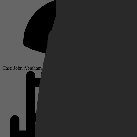
Netflix
Pathé Thuis
Cast: John Abraham, Abhishek Bachchan, Esha Deol
Prime Video