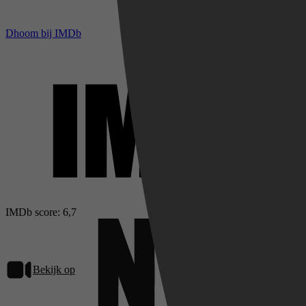
Dhoom bij IMDb
IMDb score: 6,7
Bekijk op
Netflix