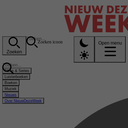
Zoeken icoon
Open menu
Zoeken
Films & Series
Luisterboeken
Boeken
Muziek
Nieuws
Over NieuwDezeWeek