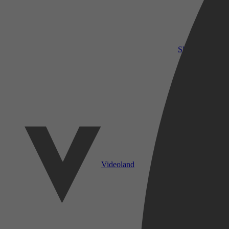
SkyShowtime
Videoland