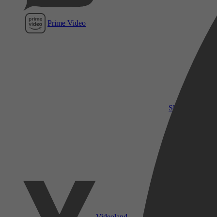
Prime Video
SkyShowtime
Videoland