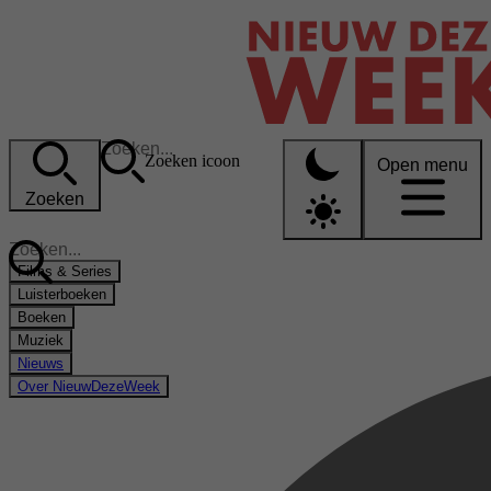
Zoeken icoon
Open menu
Zoeken
Films & Series
Luisterboeken
Boeken
Muziek
Nieuws
Over NieuwDezeWeek