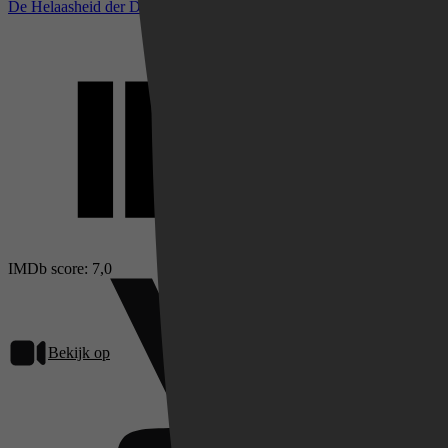
De Helaasheid der Dingen bij IMDb
IMDb score: 7,0
Bekijk op
Videoland