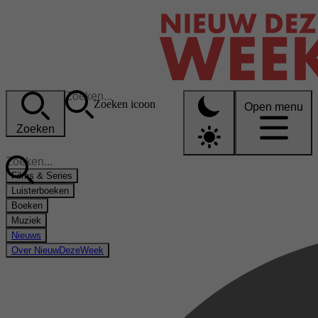
Zoeken icoon
Open menu
Zoeken
Films & Series
Luisterboeken
Boeken
Muziek
Nieuws
Over NieuwDezeWeek