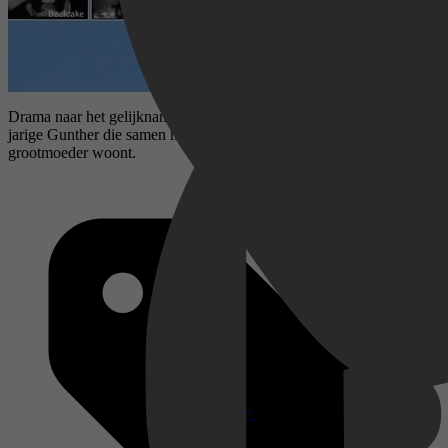
Drama naar het gelijknamige boek van Dimitri Verhulst over de 13-
jarige Gunther die samen met zijn vader en zijn drie ooms bij zijn
grootmoeder woont.
Disney+