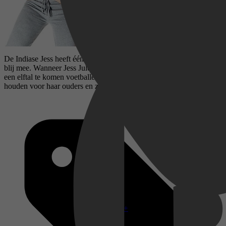
De Indiase Jess heeft één passie: voetbal. Daar zijn haar ouders niet
blij mee. Wanneer Jess Jules ontmoet wordt ze uitgenodigd om bij
een elftal te komen voetballen. Maar hoelang kan ze dit verborgen
houden voor haar ouders en zus?
Disney+