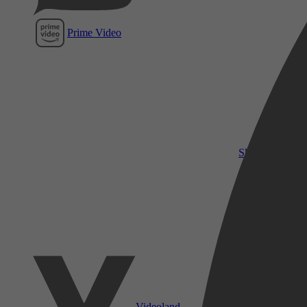
Prime Video
SkyShowtime
Videoland