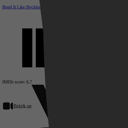
Bend It Like Beckham bij IMDb
IMDb score: 6,7
Bekijk op
Videoland