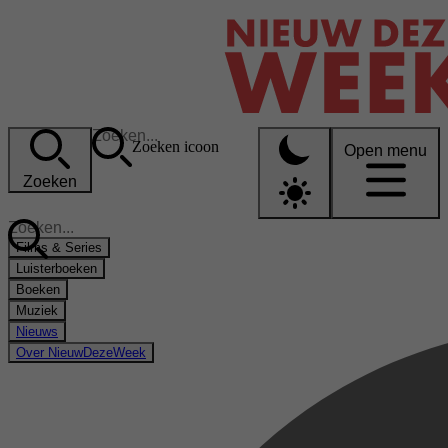
Zoeken icoon
Open menu
Zoeken
Films & Series
Luisterboeken
Boeken
Muziek
Nieuws
Over NieuwDezeWeek