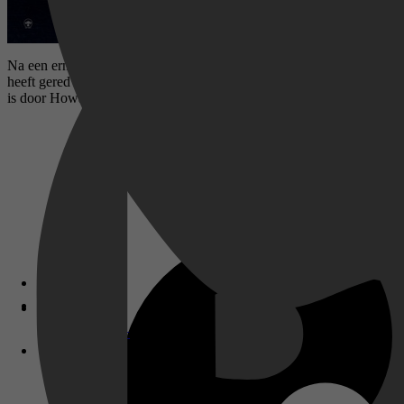
Na een ernstig auto-ongeluk wordt een jonge vrouw wakker in een keld
heeft gered en dat er een verschrikkelijke aanval heeft plaatsgevond
is door Howard en zijn beweringen dus beaamt.
Disney+