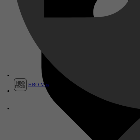
Film1
HBO Max