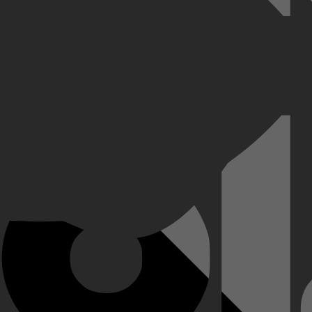
er en vreest ze dat ze is ontvoerd. Michelle's 'ontvoerder' blijkt ee
en waardoor de wereld onbewoonbaar is geworden. Michelle twijfelt aan 