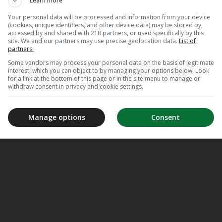
Learn more
Your personal data will be processed and information from your device
(cookies, unique identifiers, and other device data) may be stored by,
accessed by and shared with 210 partners, or used specifically by this
site. We and our partners may use precise geolocation data.
List of
partners.
Some vendors may process your personal data on the basis of legitimate
interest, which you can object to by managing your options below. Look
for a link at the bottom of this page or in the site menu to manage or
withdraw consent in privacy and cookie settings.
Manage options
Consent