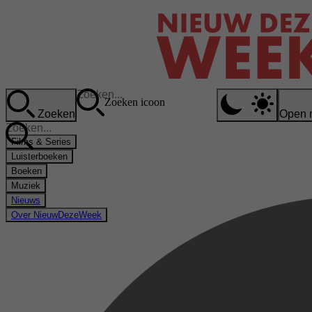
Zoeken icoon
Zoeken
Open 
Films & Series
Luisterboeken
Boeken
Muziek
Nieuws
Over NieuwDezeWeek