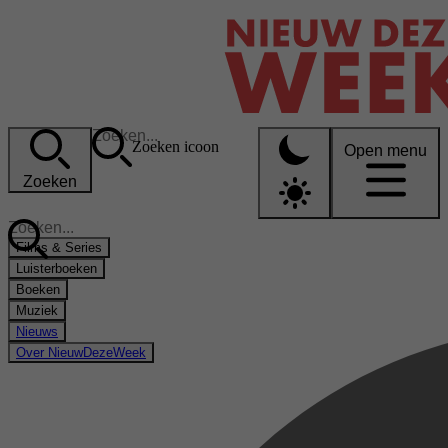
Zoeken icoon
Open menu
Zoeken
Films & Series
Luisterboeken
Boeken
Muziek
Nieuws
Over NieuwDezeWeek