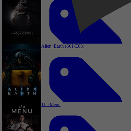
Comedy, Horror, Adventure, Family, Fantasy,
Animation, Musical, Short
Alien: Earth (S01-E08)
2022
3,7
Drama, Horror, Adventure, Sci-Fi, Action,
Fantasy
2 april 2025
The Menu
2021