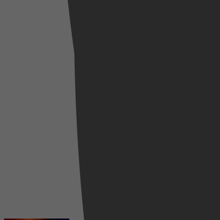
Adventure, Family, Fantasy, Animation, Short
2024
3,9
18 december 2024
2017
3,8
28 oktober 2022