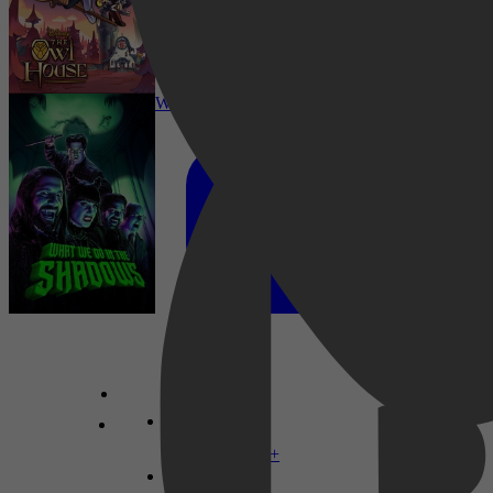
What We Do in the Shadows (S03-E10)
Comedy, Horror, Adventure, Family, Sci-Fi,
Mystery, Action, Fantasy, Animation
Disney+
Comedy, Horror, Fantasy