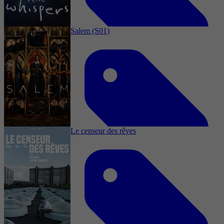
24 september 2025
Salem (S01)
2022
3,6
Drama, Horror, Thriller, Sci-Fi, Mystery
11 januari 2023
Le censeur des rêves
2024
3,6
Drama, Horror, Thriller, Fantasy
15 januari 2025