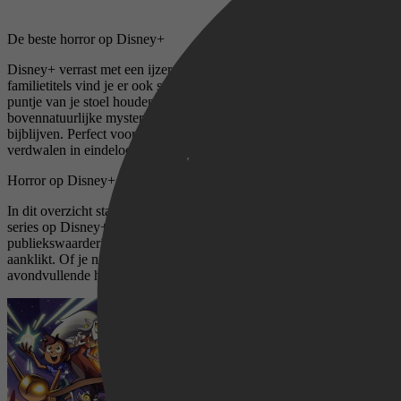
De beste horror op Disney+
Disney+ verrast met een ijzersterk aanbod voor horrorfans. Naast
familietitels vind je er ook spannende films en series die je op het
puntje van je stoel houden. Denk aan psychologische thrillers,
bovennatuurlijke mysteries en subtiele parels die je nog lang
bijblijven. Perfect voor wie houdt van spanning, maar niet wil
verdwalen in eindeloos scrollen.
Horror op Disney+ met de hoogste IMDb-score
In dit overzicht staan alleen de best beoordeelde horrorfilms en -
series op Disney+. Elke titel is gekozen op basis van
publiekswaardering, zodat je zeker weet dat je geen middelmaat
aanklikt. Of je nu zin hebt in een korte, beklemmende serie of een
avondvullende horrorfilm, deze lijst wijst je meteen de weg.
The Owl House (S01)