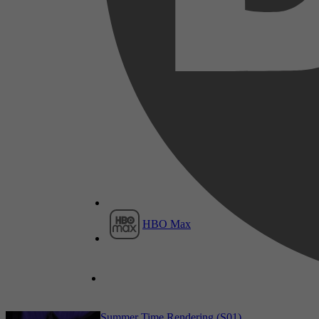
2023
4,3
5 juli 2023
2016
HBO Max
4,3
29 december 2021
Summer Time Rendering (S01)