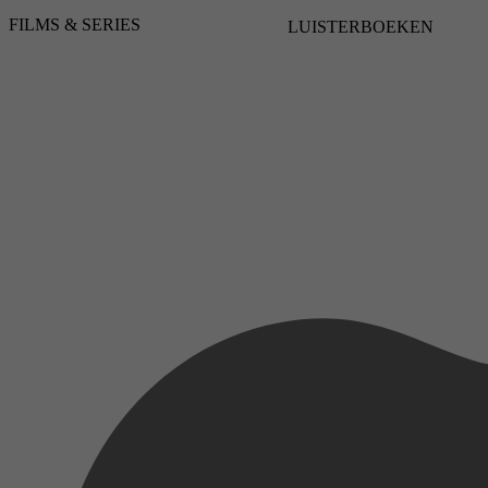
3,6
FILMS & SERIES
LUISTERBOEKEN
5 augustus 2022
2026
3,5
2 juli 2026