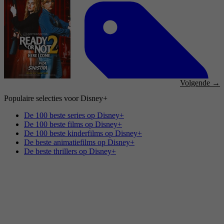
2021
3,6
Drama, Horror, Actie, Thriller, Sci-Fi, Action
20 oktober 2023
Volgende →
Populaire selecties voor Disney+
2022
De 100 beste series op Disney+
De 100 beste films op Disney+
De 100 beste kinderfilms op Disney+
3,6
De beste animatiefilms op Disney+
Komedie, Horror
De beste thrillers op Disney+
7 oktober 2022
2022