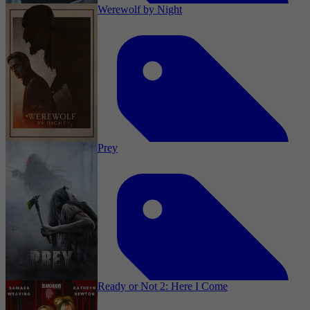
Werewolf by Night
2023
3,6
Drama, Komedie, Horror, Fantasie, Mysterie,
Fantasy, Short
25 oktober 2023
Prey
2023
3,6
Drama, TV Film, Komedie, Horror, Thriller,
Adventure, Mystery, Action
25 oktober 2023
Ready or Not 2: Here I Come