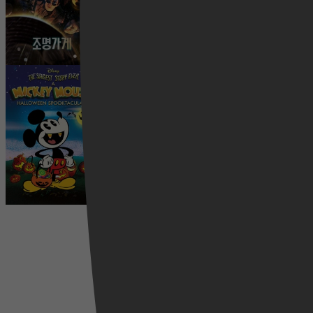
Drama, Horror, Thriller
21 november 2022
4,0
The Scariest Story Ever: A Mickey Mouse
Halloween Spooktacular
1 mei 2024
2015
4,0
Videoland
Drama, Horror, Thriller, Mystery
20 oktober 2023
Komedie, Comedy, Horror, Familie, Animatie,