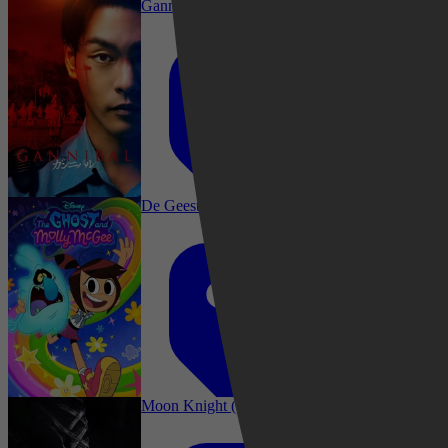
Gannibal (S02-E04)
De Geest en Molly McGee (S01)
Horror, Thriller, Sci-Fi
Moon Knight (S01-E06)