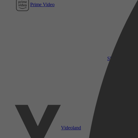
Prime Video
SkyShowtime
Videoland