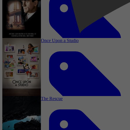
Drama
Once Upon a Studio
1992
4,2
Drama, Crime
2 februari 2026
The Rescue
2012
4,2