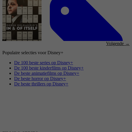
4,1
Documentaire, Biography, History, Sport,
Documentary
1 maart 2024
Volgende →
Populaire selecties voor Disney+
2014
De 100 beste series op Disney+
De 100 beste kinderfilms op Disney+
De beste animatiefilms op Disney+
4,1
De beste horror op Disney+
Documentaire, Documentary
De beste thrillers op Disney+
17 juni 2022
2015