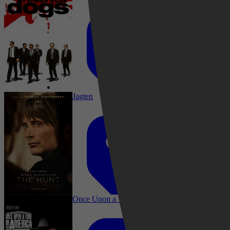
Jagten
Drama, Crime, Thriller
Once Upon a Time in America