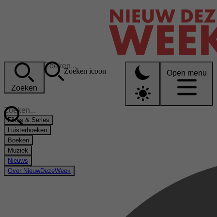
Zoeken icoon
Open menu
Zoeken
Films & Series
Luisterboeken
Boeken
Muziek
Nieuws
Over NieuwDezeWeek