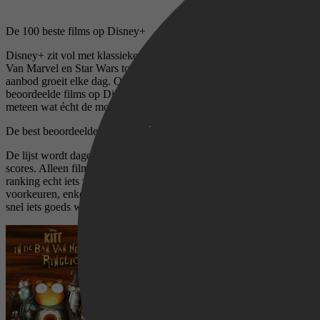
De 100 beste films op Disney+
Disney+ zit vol met klassiekers, blockbusters en verborgen parels.
Van Marvel en Star Wars tot Pixar en National Geographic, het
aanbod groeit elke dag. Op deze pagina vind je de 100 best
beoordeelde films op Disney+, gebaseerd op IMDb-scores. Zo zie je
meteen wat écht de moeite waard is.
De best beoordeelde films op Disney+
De lijst wordt dagelijks automatisch vernieuwd op basis van IMDb-
scores. Alleen films met voldoende stemmen komen erin, zodat de
ranking echt iets zegt. Geen gesponsorde keuzes of redactionele
voorkeuren, enkel de mening van miljoenen kijkers. Handig als je
snel iets goeds wilt zien.
Kiff Lore of the Ring Light