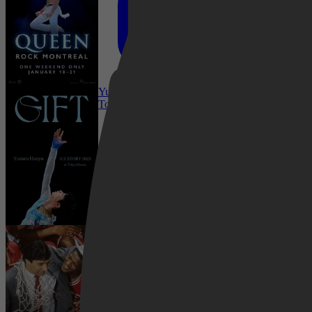
Netflix
Drama, Adventure, Action
Yuzuru Hanyu ICE STORY 2023 “GIFT” at
Tokyo Dome
Pathé Thuis
2019
4,5
Documentary, Music
Prime Video
31 januari 2024
Survive and Advance
2000
4,3