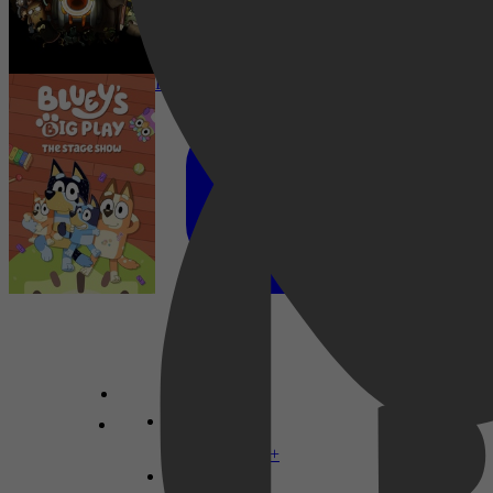
Bluey's Big Play
Komedie, Fantasie, Familie, Animatie,
Avontuur, Muziek
Familie
Disney+