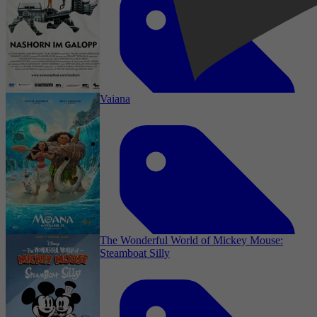
Crime, Comedy, Adventure, Family, Fantasy,
Animation
Vaiana
2001
3,9
Drama, Romantiek, Komedie, Comedy,
Animatie, Family, Romance, Animation, Short
1 januari 2025
The Wonderful World of Mickey Mouse:
Steamboat Silly
2010