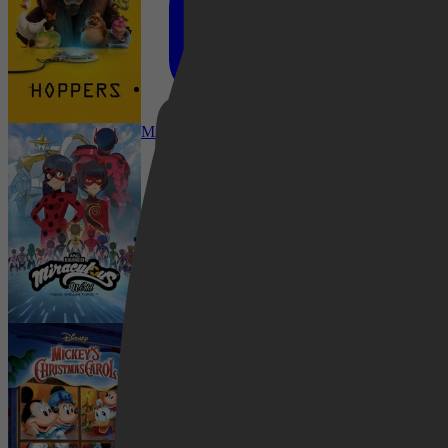
Netflix
Adventure, Family, Sci-Fi, Action, Animation
Miraculous World : Tokyo, Stellar Force
Pathé Thuis
2014
Animatie, Familiefilm
4,1
Prime Video
19 februari 2022
Het Kerstfeest van Mickey
2018
4,0