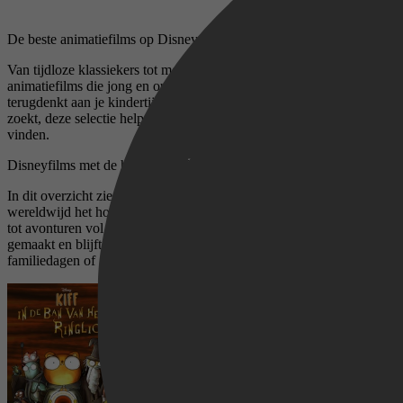
De beste animatiefilms op Disney+
Van tijdloze klassiekers tot moderne parels. Disney+ is de plek voor
animatiefilms die jong en oud weten te raken. Of je nu nostalgisch
terugdenkt aan je kindertijd of samen met het gezin iets nieuws
zoekt, deze selectie helpt je in één keer de mooiste verhalen te
vinden.
Disneyfilms met de hoogste IMDb-score
In dit overzicht zie je alleen animatiefilms die door kijkers
wereldwijd het hoogst zijn gewaardeerd. Van betoverende sprookjes
tot avonturen vol humor, liefde en lef. Elk verhaal is met zorg
gemaakt en blijft generaties lang bij. Perfect voor filmavonden,
familiedagen of gewoon als je zin hebt in iets moois.
Kiff Lore of the Ring Light