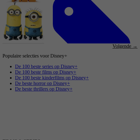
1938
3,8
Komedie, Comedy, Animatie, Adventure,
Family, Western, Sci-Fi, Mystery, Fantasy,
Animation, Short
14 mei 2022
Volgende →
Populaire selecties voor Disney+
2021
De 100 beste series op Disney+
De 100 beste films op Disney+
De 100 beste kinderfilms op Disney+
3,8
De beste horror op Disney+
Comedy, Adventure, Family, Sci-Fi, Fantasy,
De beste thrillers op Disney+
Animation
25 december 2021
2022