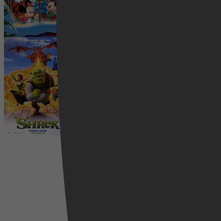
Fantasie, Familie, Animatie, Actie, Avontuur
1 juli 2026
Shrek
2026
4,0
Familie, Animatie
Videoland
3 juni 2026
2025
4,0
Comedy, Adventure, Family, Fantasy,
Animation
6 maart 2026