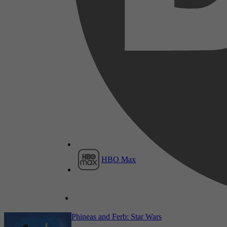
2025
4,6
13 juni 2025
2023
HBO Max
4,2
16 oktober 2023
Phineas and Ferb: Star Wars