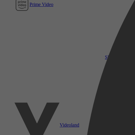
Prime Video
SkyShowtime
Videoland