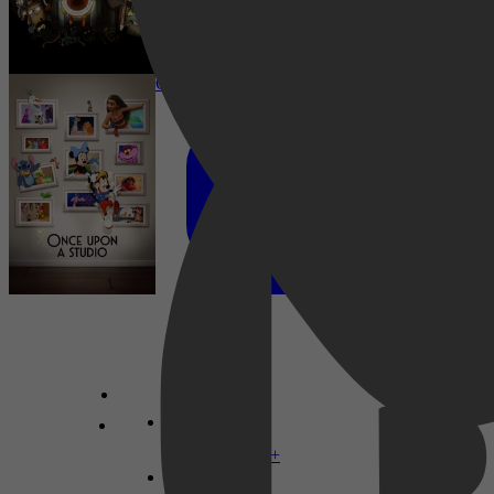
Once Upon a Studio
Komedie, Fantasie, Familie, Animatie,
Avontuur, Muziek
Komedie, Comedy, Fantasie, Familie,
Disney+
Animatie, Family, Fantasy, Animation,
Musical, Short