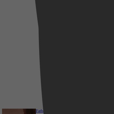
1983
4,0
28 november 2025
2001
4,0
1 december 2025
Father and Daughter