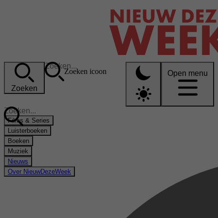
Zoeken icoon
Open menu
Zoeken
Films & Series
Luisterboeken
Boeken
Muziek
Nieuws
Over NieuwDezeWeek