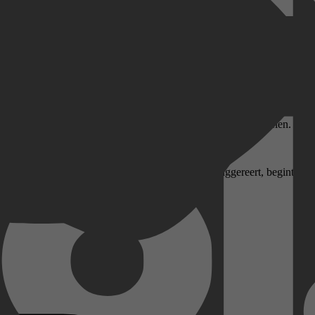
even door Neil Forsyth) die het midden houdt tussen een duister misda
sen de hoofdrolspelers.
 (een gladde, succesvolle advocaat) en Jake (de eigenaar van een kwa
rtuigt de manipulatieve Max zijn broer om de schuld te verdoezelen.
ijkt op een natuurlijke dood. Echter, zoals de titel al suggereert, begint 