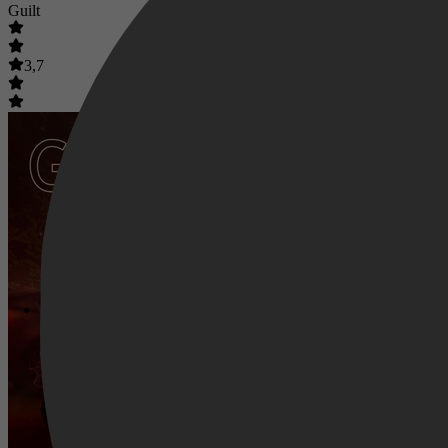
Guilt
3,7