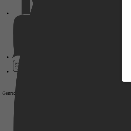
Pathé Thuis
Prime Video
Genre: Crime, Comedy, Thriller
SkyShowtime