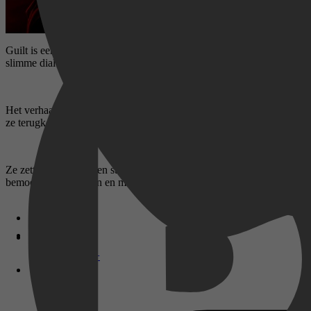
Guilt is een vlijmscherpe, Schotse thriller-serie van de BBC (geschr
slimme dialogen, onverwachte plotwendingen en de sterke chemie tus
Het verhaal begint op een donkere avond in Edinburgh. De broers Max
ze terugkeren van een bruiloft. In plaats van de politie te bellen, ove
Ze zetten het lijk in een stoel in zijn eigen huis, in de hoop dat het l
bemoeizuchtige buren en mensen die niet zijn wie ze lijken te zijn.
Disney+