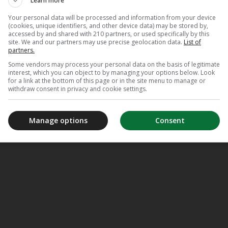
Learn more
Your personal data will be processed and information from your device
(cookies, unique identifiers, and other device data) may be stored by,
accessed by and shared with 210 partners, or used specifically by this
site. We and our partners may use precise geolocation data.
List of
partners.
Some vendors may process your personal data on the basis of legitimate
interest, which you can object to by managing your options below. Look
for a link at the bottom of this page or in the site menu to manage or
withdraw consent in privacy and cookie settings.
Manage options
Consent