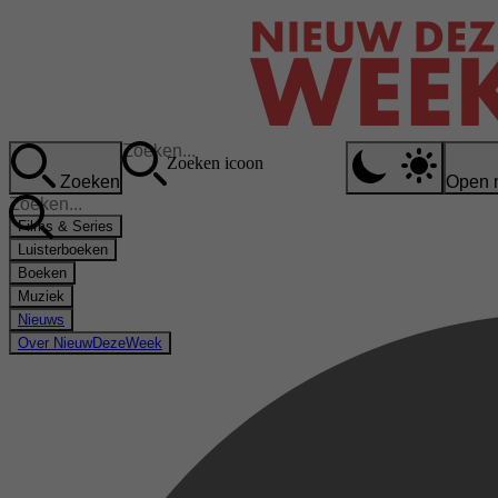
Zoeken icoon
Zoeken
Open 
Films & Series
Luisterboeken
Boeken
Muziek
Nieuws
Over NieuwDezeWeek