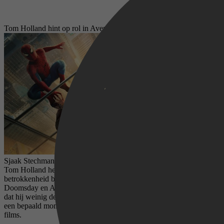
Tom Holland hint op rol in Avengers: Doomsday en Secret Wars
Sjaak Stechman,
19 juni 2026
Tom Holland heeft een voorzichtige hint gegeven over zijn
betrokkenheid bij de aankomende Marvel-films Avengers:
Doomsday en Avengers: Secret Wars. Hoewel de acteur benadrukt
dat hij weinig details kent, lijkt hij te bevestigen dat Spider-Man op
een bepaald moment zijn opwachting maakt in de nieuwe Avengers-
films.