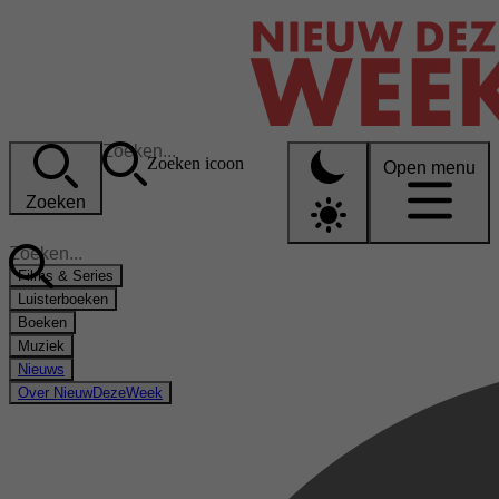
Zoeken icoon
Open menu
Zoeken
Films & Series
Luisterboeken
Boeken
Muziek
Nieuws
Over NieuwDezeWeek