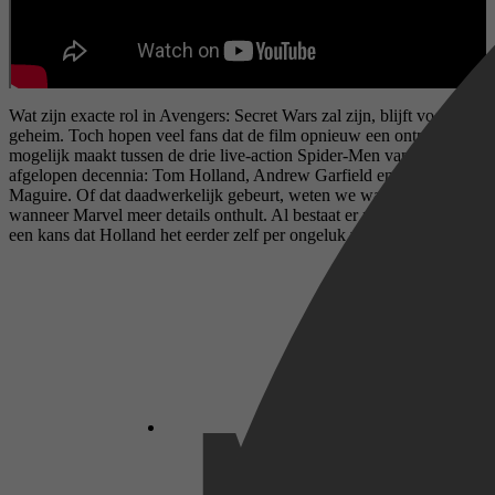
Wat zijn exacte rol in Avengers: Secret Wars zal zijn, blijft voorlopig
geheim. Toch hopen veel fans dat de film opnieuw een ontmoeting
mogelijk maakt tussen de drie live-action Spider-Men van de
afgelopen decennia: Tom Holland, Andrew Garfield en Tobey
Maguire. Of dat daadwerkelijk gebeurt, weten we waarschijnlijk pas
wanneer Marvel meer details onthult. Al bestaat er natuurlijk altijd
een kans dat Holland het eerder zelf per ongeluk verklapt.