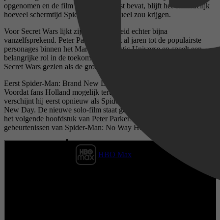
opgenomen en de film een enorme cast bevat, blijft het onduidelijk
hoeveel schermtijd Spider-Man eventueel zou krijgen.
Voor Secret Wars lijkt zijn aanwezigheid echter bijna
vanzelfsprekend. Peter Parker behoort al jaren tot de populairste
personages binnen het Marvel Cinematic Universe en speelt een
belangrijke rol in de toekomst van de franchise. Bovendien wordt
Secret Wars gezien als de grote afsluiting van de Multiverse Saga.
Eerst Spider-Man: Brand New Day
Voordat fans Holland mogelijk terugzien in een Avengers-film,
verschijnt hij eerst opnieuw als Spider-Man in Spider-Man: Brand
New Day. De nieuwe solo-film staat gepland voor 31 juli en moet
het volgende hoofdstuk van Peter Parkers verhaal inluiden na de
gebeurtenissen van Spider-Man: No Way Home.
HBO Max