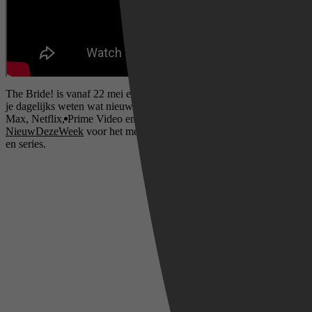
The Bride! is vanaf 22 mei exclusief te streamen op HBO Max.
Wil
je dagelijks weten wat nieuw is op streamingdiensten zoals HBO
Max, Netflix, Prime Video en Disney+? Check dan dagelijks
NieuwDezeWeek
voor het meest actuele overzicht van nieuwe films
en series.