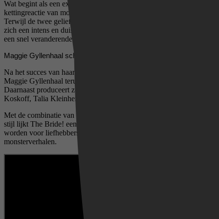
Wat begint als een experiment verandert al snel in een explosieve
kettingreactie van moord, obsessie en maatschappelijke onrust.
Terwijl de twee geliefden op de vlucht slaan voor de wet, ontvouwt
zich een intens en duister liefdesverhaal tegen de achtergrond van
een snel veranderende wereld.
Maggie Gyllenhaal schrijft en regisseert
Na het succes van haar regiedebuut The Lost Daughter keert
Maggie Gyllenhaal terug als schrijver en regisseur van The Bride!.
Daarnaast produceert ze de film samen met Emma Tillinger
Koskoff, Talia Kleinhendler en Osnat Handelsman Keren.
Met de combinatie van gotische horror, romantiek en een moderne
stijl lijkt The Bride! een van de opvallendste films van het jaar te
worden voor liefhebbers van donkere drama’s en klassieke
monsterverhalen.