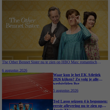
The Other Bennet Sister nu te zien op HBO Max: romantisch
kostuumdrama krijgt lovende recensies
6 augustus 2026
Waar kun je het EK Atletiek
2026 kijken? Zo volg je alle
wedstrijden live
5 augustus 2026
Ted Lasso seizoen 4 is begonnen:
eerste aflevering nu te zien op