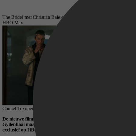
The Bride! met Christian Bale en Jessie Buckley vanaf 22 mei op
HBO Max
Camiel Toxopeus,
18 mei 2026
De nieuwe film The Bride! van schrijver en regisseur Maggie
Gyllenhaal maakt op 22 mei zijn wereldwijde streamingdebuut
exclusief op HBO Max.