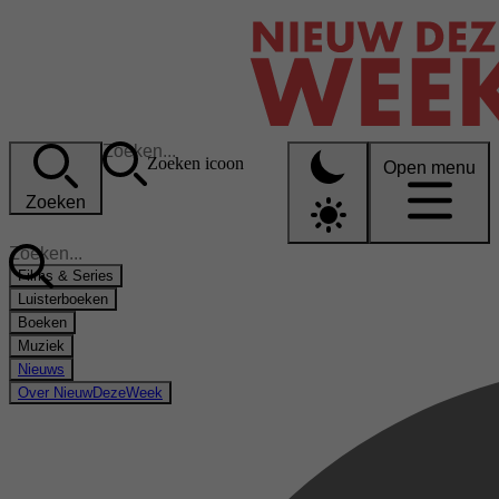
Zoeken icoon
Open menu
Zoeken
Films & Series
Luisterboeken
Boeken
Muziek
Nieuws
Over NieuwDezeWeek