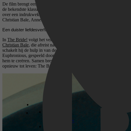
De film brengt een gedurfde en moderne interpretatie van een van
de bekendste klassieke verhalen ooit naar het scherm en beschikt
over een indrukwekkende cast met onder anderen Jessie Buckley,
Christian Bale, Annette Bening, Jake Gyllenhaal en Penélope Cruz.
Een duister liefdesverhaal in het Chicago van de jaren ’30
In
The Bride!
volgt het verhaal de eenzame Frank, gespeeld door
Christian Bale
, die afreist naar het Chicago van de jaren ’30. Daar
schakelt hij de hulp in van de vooruitstrevende wetenschapper Dr.
Euphronious, gespeeld door
Annette Bening
, om een metgezel voor
hem te creëren. Samen brengen ze een vermoorde jonge vrouw
opnieuw tot leven: The Bride, vertolkt door
Jessie Buckley
.
Disney+