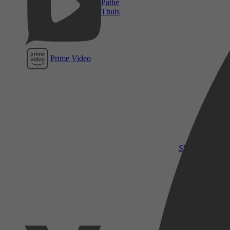
Pathé
Thuis
Prime Video
SkyShowtime