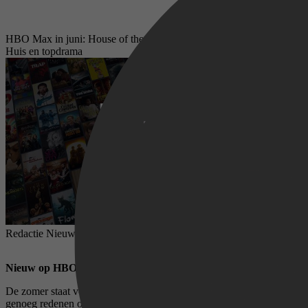
HBO Max in juni: House of the Dragon, geschiedenis in het Witte
Huis en topdrama
Redactie NieuwDezeWeek,
28 mei 2026
Nieuw op HBO Max in juni: Dit zijn de absolute highlights
De zomer staat voor de deur, maar
HBO Max
geeft ons in juni
genoeg redenen om lekker binnen te blijven. De streamingdienst