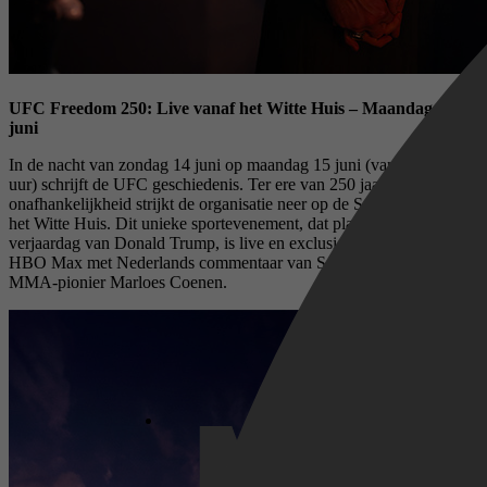
UFC Freedom 250: Live vanaf het Witte Huis – Maandag 15
juni
In de nacht van zondag 14 juni op maandag 15 juni (vanaf 02:00
uur) schrijft de UFC geschiedenis. Ter ere van 250 jaar Amerikaanse
onafhankelijkheid strijkt de organisatie neer op de South Lawn van
het Witte Huis. Dit unieke sportevenement, dat plaatsvindt op de
verjaardag van Donald Trump, is live en exclusief te streamen op
HBO Max met Nederlands commentaar van Sander Schrik en
MMA-pionier Marloes Coenen.