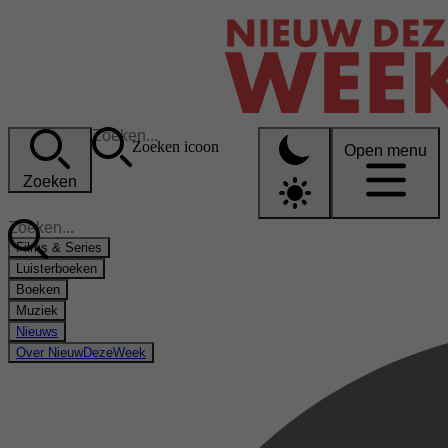
Zoeken icoon
Open menu
Zoeken
Films & Series
Luisterboeken
Boeken
Muziek
Nieuws
Over NieuwDezeWeek