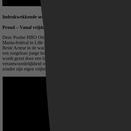
Indrukwekkende series en drama
Proud – Vanaf vrijdag 12 juni
Deze Poolse HBO Original-serie was de grote winnaar op het Séries
Mania-festival in Lille (waar het de Grand Prix en de prijs voor
Beste Acteur in de wacht sleepte).
Proud
volgt Filip (Ignacy Liss),
een zorgeloze jonge homoseksuele man wiens leven op zijn kop
wordt gezet door een familietragedie. Plotseling krijgt hij de
verantwoordelijkheid over een jong kind. Kan hij deze zorg dragen
zonder zijn eigen vrijheid en identiteit op te geven?