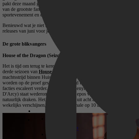
pakt deze maand groots uit met de langverwachte terugkeer van een
van de grootste fantasy-series van dit moment, een historisch
sportevenement en een flinke dosis indrukwekkende documentaires.
Benieuwd wat je niet mag missen? Wij hebben de belangrijkste
releases van juni voor je op een rij gezet.
De grote blikvangers
House of the Dragon (Seizoen 3) – Vanaf maandag 22 juni
Het is tijd om terug te keren naar Westeros! In het gloednieuwe
derde seizoen van
House of the Dragon
barst de interne
machtsstrijd binnen Huis Targaryen in alle hevigheid los. Allianties
worden op de proef gesteld en de strijd tussen de rivaliserende
facties escaleert verder. Koningin Rhaenyra Targaryen (Emma
D'Arcy) staat wederom centraal in dit epos vol loyaliteit, verraad en
natuurlijk draken. Het seizoen bestaat uit acht afleveringen die
wekelijks verschijnen, met de grote finale op 10 augustus.
Disney+