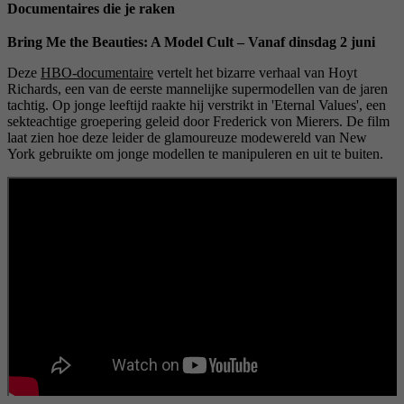
Documentaires die je raken
Bring Me the Beauties: A Model Cult – Vanaf dinsdag 2 juni
Deze
HBO-documentaire
vertelt het bizarre verhaal van Hoyt
Richards, een van de eerste mannelijke supermodellen van de jaren
tachtig. Op jonge leeftijd raakte hij verstrikt in 'Eternal Values', een
sekteachtige groepering geleid door Frederick von Mierers. De film
laat zien hoe deze leider de glamoureuze modewereld van New
York gebruikte om jonge modellen te manipuleren en uit te buiten.