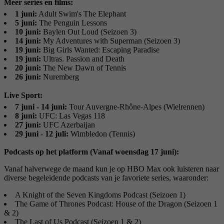
Meer series en films:
1 juni:
Adult Swim's The Elephant
5 juni:
The Penguin Lessons
10 juni:
Baylen Out Loud (Seizoen 3)
14 juni:
My Adventures with Superman (Seizoen 3)
19 juni:
Big Girls Wanted: Escaping Paradise
19 juni:
Ultras. Passion and Death
20 juni:
The New Dawn of Tennis
26 juni:
Nuremberg
Live Sport:
7 juni - 14 juni:
Tour Auvergne-Rhône-Alpes (Wielrennen)
8 juni:
UFC: Las Vegas 118
27 juni:
UFC Azerbaijan
29 juni - 12 juli:
Wimbledon (Tennis)
Podcasts op het platform (Vanaf woensdag 17 juni):
Vanaf halverwege de maand kun je op HBO Max ook luisteren naar
diverse begeleidende podcasts van je favoriete series, waaronder:
A Knight of the Seven Kingdoms Podcast (Seizoen 1)
The Game of Thrones Podcast: House of the Dragon (Seizoen 1
& 2)
The Last of Us Podcast (Seizoen 1 & 2)