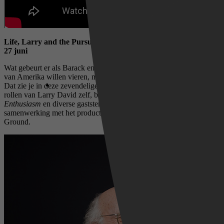
Life, Larry and the Pursuit of Unhappiness – Vanaf zaterdag
27 juni
Wat gebeurt er als Barack en Michelle Obama de 250ste verjaardag
van Amerika willen vieren, maar Larry David zich ermee bemoeit?
Dat zie je in deze zevendelige
sketchcomedy-miniserie
. Verwacht
rollen van Larry David zelf, bekende gezichten uit
Curb Your
Enthusiasm
en diverse gaststerren. De serie is geproduceerd in
samenwerking met het productiehuis van de Obama's, Higher
Ground.