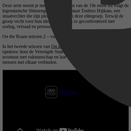
Deze serie neemt je mee naar het Japan van de 19e eeuw en volgt de
legendarische Shinsengumi. Centraal staat Toshizo Hijikata, een
straatvechter die zijn plek vindt binnen deze elitegroep. Terwijl de
groep vecht voor hun idealen, worden ze geconfronteerd met
oorlog, verraad en persoonlijke offers.
On the Roam seizoen 2 – vanaf 14 mei
In het tweede seizoen van
On the Roam
reist Jason Momoa
opnieuw door de Verenigde Staten. De docuserie combineert
avontuur met vakmanschap en laat zien hoe creativiteit en ambacht
mensen met elkaar verbinden.
HBO Max