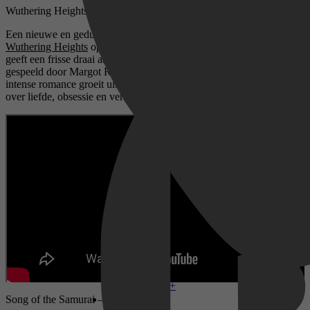
Wuthering Heights – vanaf 1 mei
Een nieuwe en gedurfde verfilming van het klassieke liefdesverhaal
Wuthering Heights
opent de maand. Regisseur Emerald Fennell
geeft een frisse draai aan het verhaal van Cathy en Heathcliff,
gespeeld door Margot Robbie en Jacob Elordi. Wat begint als een
intense romance groeit uit tot een meeslepend en duister verhaal
over liefde, obsessie en verlies.
Disney+
Song of the Samurai – vanaf 9 mei