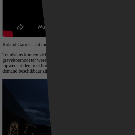
Roland Garros – 24 mei t/m 7 juni
Tennisfans kunnen zich opmaken voor Roland Garros, het grootste
graveltoernooi ter wereld. Twee weken lang kijk je live naar
topwedstrijden, met honderden wedstrijden die zowel live als on
demand beschikbaar zijn.