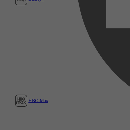
Film1
HBO Max