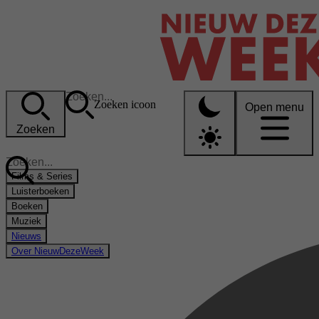
Zoeken icoon
Open menu
Zoeken
Films & Series
Luisterboeken
Boeken
Muziek
Nieuws
Over NieuwDezeWeek