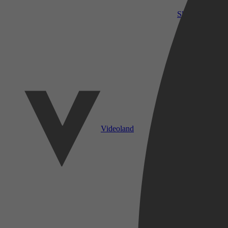
SkyShowtime
Videoland