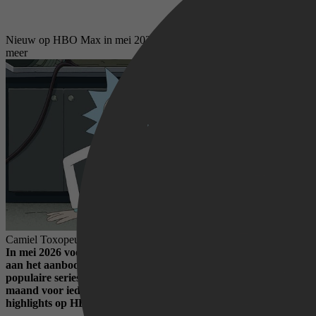
Nieuw op HBO Max in mei 2026: Rick and Morty, Giro d’Italia en
meer
Camiel Toxopeus,
01 mei 2026
In mei 2026 voegt HBO Max weer flink wat nieuwe titels toe
aan het aanbod. Van grote filmreleases en nieuwe seizoenen van
populaire series tot live sport van wereldniveau: er is deze
maand voor iedereen iets te kijken. Dit zijn de belangrijkste
highlights op HBO Max in mei.