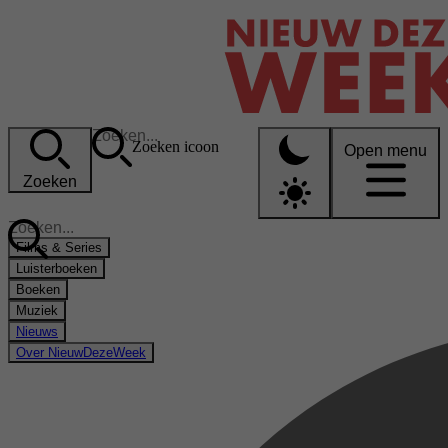
Zoeken icoon
Open menu
Zoeken
Films & Series
Luisterboeken
Boeken
Muziek
Nieuws
Over NieuwDezeWeek