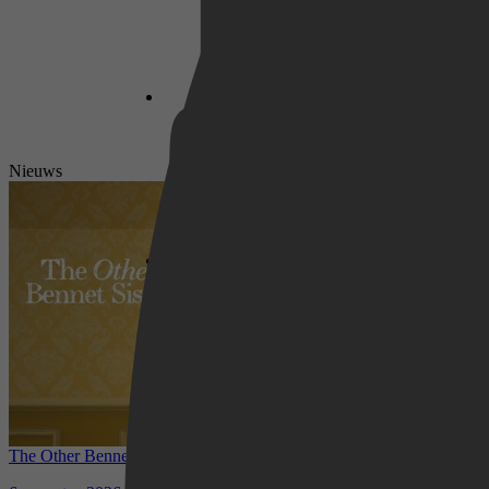
Netflix
Nieuws
Pathé Thuis
Prime Video
The Other Bennet Sister nu te zien op HBO Max: romantisch
kostuumdrama krijgt lovende recensies