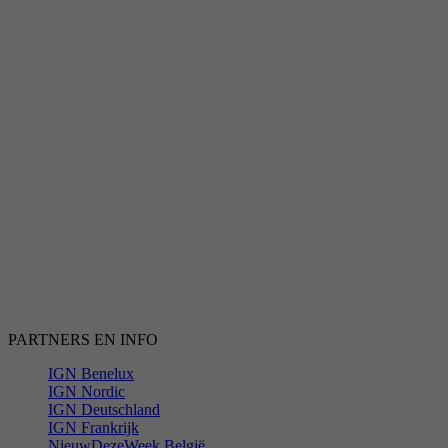
PARTNERS EN INFO
IGN Benelux
IGN Nordic
IGN Deutschland
IGN Frankrijk
NieuwDezeWeek België