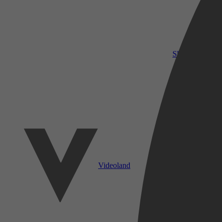
SkyShowtime
Videoland