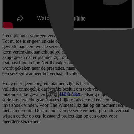
Geen plannen voor een vervolg
Tot nu toe is er geen enkele officiële bevestiging dat er wordt
gewerkt aan een tweede seizoen van The Witness. Netflix heeft
geen verlenging aangekondigd en ook de makers hebben niet
aangegeven dat er plannen zijn om het verhaal verder uit te breiden.
Dat past binnen hoe Netflix vaker omgaat met limited series: eerst
wordt gekeken naar de prestaties, maar in veel gevallen blijft het bij
één seizoen wanneer het verhaal al volledig verteld is.
Hoewel er geen concrete plannen zijn, is het in theorie nooit
volledig onmogelijk dat Netflix besluit om toch verder te gaan. In
HBO Max
uitzonderlijke gevallen wordt een miniserie alsnog uitgebreid als de
serie onverwacht groot succes blijkt of als de makers een nieuwe
invalshoek vinden. Voor The Witness lijkt dat op dit moment echter
niet aan de orde. De structuur van de serie en het afgeronde verhaal
wijzen eerder op een losstaand project dan op een opzet voor
meerdere seizoenen.