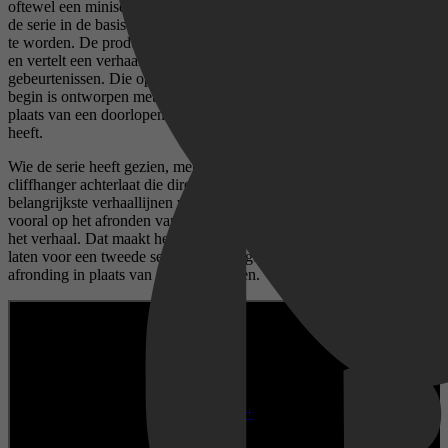
oftewel een miniserie. Dat label is belangrijk, want het betekent dat
de serie in de basis bedoeld is om in één seizoen volledig afgerond
te worden. De productie bestaat uit een beperkt aantal afleveringen
en vertelt een verhaal dat is gebaseerd op waargebeurde
gebeurtenissen. Die opzet zorgt ervoor dat het narratief vanaf het
begin is ontworpen met een duidelijk eindpunt in gedachten, in
plaats van een doorlopende structuur die meerdere seizoenen nodig
heeft.
Wie de serie heeft gezien, merkt dat The Witness geen klassieke
cliffhanger achterlaat die direct om een vervolg vraagt. De
belangrijkste verhaallijnen worden afgesloten en de serie richt zich
vooral op het afronden van de gebeurtenissen die centraal staan in
het verhaal. Dat maakt het verschil met series die expliciet ruimte
laten voor een tweede seizoen. Hier ligt de nadruk duidelijk op
afronding in plaats van op doorbouwen.
Disney+