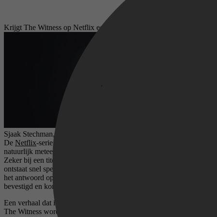
Krijgt The Witness op Netflix een tweede seizoen?
Sjaak Stechman,
15 juni 2026
De
Netflix
-serie The Witness is onlangs verschenen en heeft
natuurlijk meteen de vraag opgeroepen of er een vervolg komt.
Zeker bij een titel die veel kijkers in korte tijd weet te trekken,
ontstaat snel speculatie over een mogelijk tweede seizoen. Toch is
het antwoord op dit moment vrij duidelijk: een seizoen 2 is niet
bevestigd en komt waarschijnlijk niet.
Een verhaal dat in principe afgerond is
The Witness wordt door Netflix gepresenteerd als een limited series,