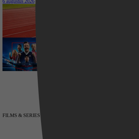
6 augustus 2026
Waar kun je het EK Atletiek
2026 kijken? Zo volg je alle
wedstrijden live
5 augustus 2026
Ted Lasso seizoen 4 is begonnen:
eerste aflevering nu te zien op
Apple TV+
5 augustus 2026
Videoland
FILMS & SERIES
LUISTERBOEKEN