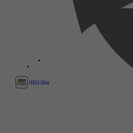
Film1
HBO Max