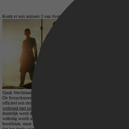
Komt er een seizoen 3 van Avatar: The Last Airbender op Netflix?
Sjaak Stechman,
22 mei 2026
De liveactionserie van Avatar: The Last Airbender op
Netflix
krijgt
officieel een derde seizoen.
Netflix heeft de serie namelijk al vroeg
verlengd met zowel seizoen 2 als seizoen 3
, waarmee meteen
duidelijk werd dat het verhaal van de originele animatieserie
volledig wordt afgerond. Seizoen 3 is daarbij niet zomaar een extra
hoofdstuk, maar het slotstuk van de reeks. Netflix heeft bevestigd
dat het derde seizoen dient als afronding van de