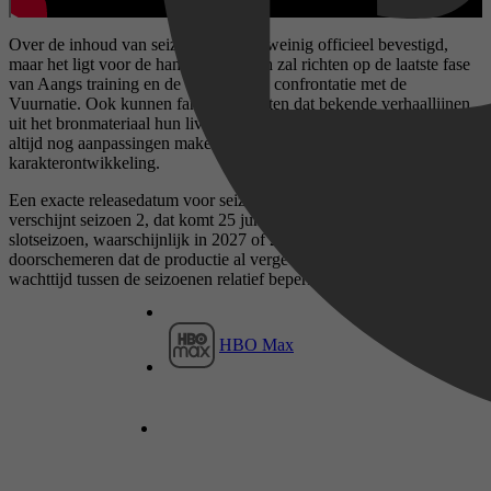
Over de inhoud van seizoen 3 is nog weinig officieel bevestigd,
maar het ligt voor de hand dat het zich zal richten op de laatste fase
van Aangs training en de uiteindelijke confrontatie met de
Vuurnatie. Ook kunnen fans verwachten dat bekende verhaallijnen
uit het bronmateriaal hun liveaction-vertaling krijgen, al kan Netflix
altijd nog aanpassingen maken voor pacing en
karakterontwikkeling.
Een exacte releasedatum voor seizoen 3 is nog niet bekend. Eerst
verschijnt seizoen 2, dat komt 25 juni. Pas daarna volgt het
slotseizoen, waarschijnlijk in 2027 of 2028. Netflix heeft wel laten
doorschemeren dat de productie al vergevorderd is, waardoor de
wachttijd tussen de seizoenen relatief beperkt zou moeten blijven.
HBO Max