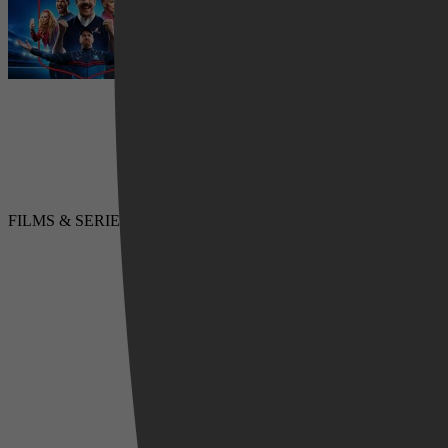
Apple TV+
5 augustus 2026
FILMS & SERIES
Videoland
LUISTERBOEKEN