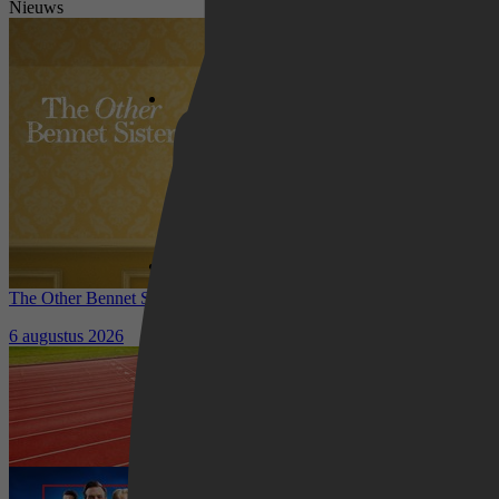
Nieuws
Netflix
Pathé Thuis
The Other Bennet Sister nu te zien op HBO Max: romantisch
Prime Video
kostuumdrama krijgt lovende recensies
6 augustus 2026
Waar kun je het EK Atletiek
2026 kijken? Zo volg je alle
wedstrijden live
5 augustus 2026
Ted Lasso seizoen 4 is begonnen:
eerste aflevering nu te zien op