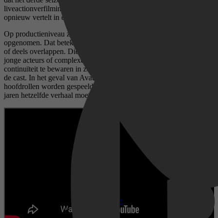
liveactionverfilming, die het volledige verhaal van de Avatar wereld
opnieuw vertelt in een nieuwe vorm.
Op productieniveau zijn seizoen 2 en 3 grotendeels back-to-back
opgenomen. Dat betekent dat de opnames dicht op elkaar aansluiten
of deels overlappen. Die aanpak wordt vaak gebruikt bij series met
jonge acteurs of complexe wereldopbouw, omdat het helpt om
continuïteit te bewaren in zowel acteerprestaties als veroudering van
de cast. In het geval van Avatar is dat extra relevant, omdat de
hoofdrollen worden gespeeld door jonge acteurs die over meerdere
jaren hetzelfde verhaal moeten dragen.
Disney+