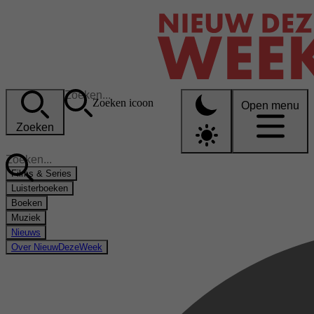
Zoeken icoon
Open menu
Zoeken
Films & Series
Luisterboeken
Boeken
Muziek
Nieuws
Over NieuwDezeWeek