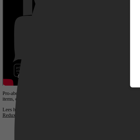
Pathé Thuis
Prime Video
Pro-abonnees krijgen Crayta gratis aan hun Stadia-bibliotheek toegevo
items, een XP boost en duizend Crayta Credits die je in game kunt g
Lees hier
welke games er deze maand te claimen zijn voor de Pro-ab
Redux die ook op Google Stadia zal uitkomen
.
SkyShowtime