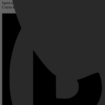
Speel en deel je creatie
Crayta komt als een 'First on Stadia' uit op 1 juli 2020 op Google zij
Disney+