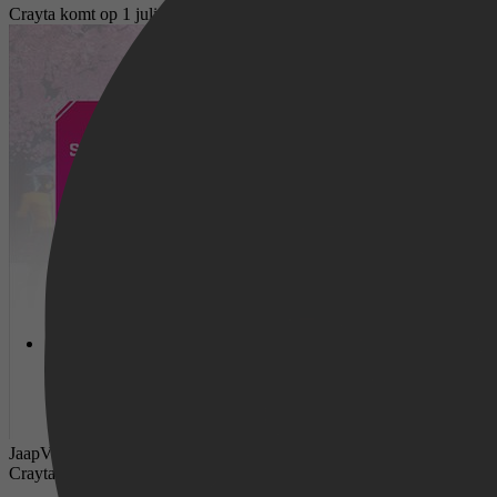
Crayta komt op 1 juli uit op Google Stadia
JaapVreeke,
23 juni 2020
Crayta komt op 1 juli uit op Google Stadia en bovendien gratis voor ie