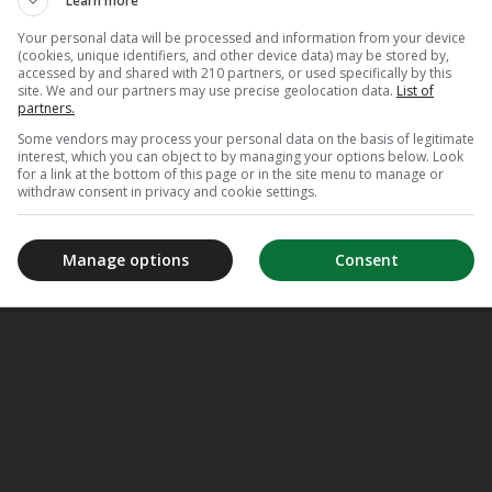
Learn more
Your personal data will be processed and information from your device
(cookies, unique identifiers, and other device data) may be stored by,
accessed by and shared with 210 partners, or used specifically by this
site. We and our partners may use precise geolocation data.
List of
partners.
Some vendors may process your personal data on the basis of legitimate
interest, which you can object to by managing your options below. Look
for a link at the bottom of this page or in the site menu to manage or
withdraw consent in privacy and cookie settings.
Manage options
Consent
egd, dat is de Premium Edition, want Crayta verschijnt in twee versies
ebruiken om cosmetische upgrades te kopen.
onnees
en Cris Tales zal in het najaar uitkomen op de dienst,
lees hier w