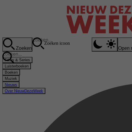
Zoeken icoon
Zoeken
Open 
Films & Series
Luisterboeken
Boeken
Muziek
Nieuws
Over NieuwDezeWeek