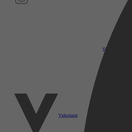
SkyShowtime
Videoland