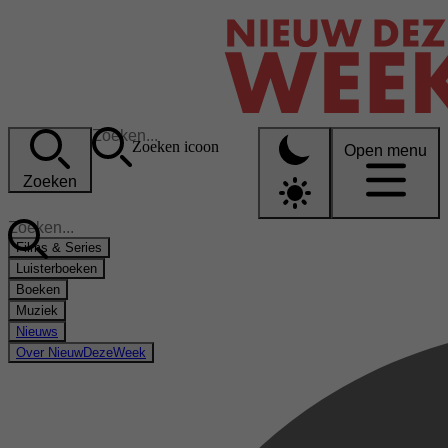
Zoeken icoon
Open menu
Zoeken
Films & Series
Luisterboeken
Boeken
Muziek
Nieuws
Over NieuwDezeWeek