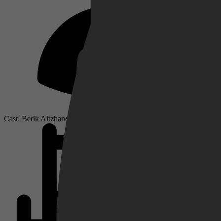
Netflix
Pathé Thuis
Cast: Berik Aitzhanov, Anna Starchenko, Azamat Nigmanov
Prime Video