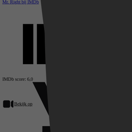
Mr. Right bij IMDb
IMDb score: 6,0
Bekijk op
Videoland