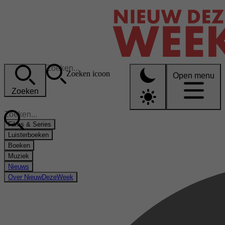
Zoeken icoon
Open menu
Zoeken
Films & Series
Luisterboeken
Boeken
Muziek
Nieuws
Over NieuwDezeWeek