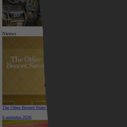
Nieuws
The Other Bennet Sister nu te zien op HBO Max: romantisch
kostuumdrama krijgt lovende recensies
6 augustus 2026
Waar kun je het EK Atletiek