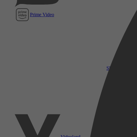
Prime Video
SkyShowtime
Videoland