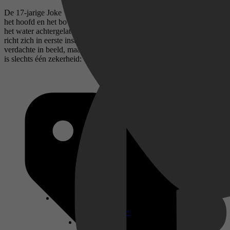
De 17-jarige Joke Van Steen kreeg in 1995 maar liefst 30 slagen op
het hoofd en het bovenlichaam en werd daarna met haar hoofd in
het water achtergelaten in een natuurgebied. De onderzoeksrechter
richt zich in eerste instantie op Jokes moeder. Later komt een andere
verdachte in beeld, maar die is in 2010 vrijgesproken. In deze zaak
is slechts één zekerheid: de moordenaar loopt nog vrij rond.
Disney+