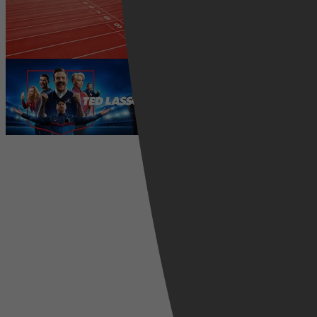
2026 kijken? Zo volg je alle
wedstrijden live
5 augustus 2026
Ted Lasso seizoen 4 is begonnen:
eerste aflevering nu te zien op
Apple TV+
5 augustus 2026