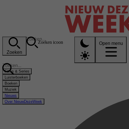
Zoeken icoon
Open menu
Zoeken
Films & Series
Luisterboeken
Boeken
Muziek
Nieuws
Over NieuwDezeWeek