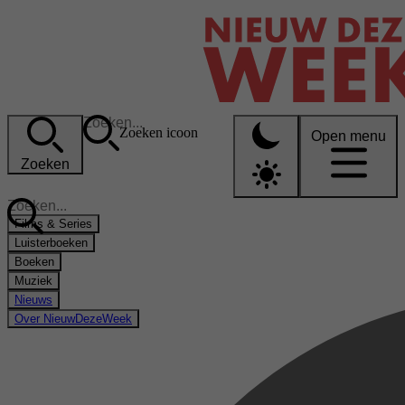
Zoeken icoon
Open menu
Zoeken
Films & Series
Luisterboeken
Boeken
Muziek
Nieuws
Over NieuwDezeWeek