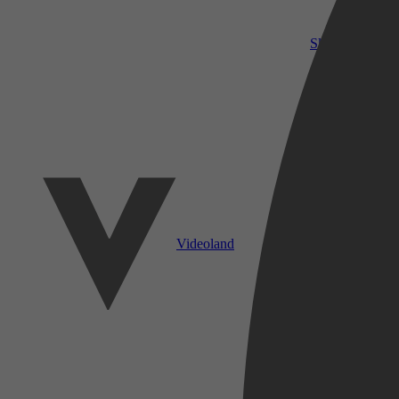
SkyShowtime
Videoland