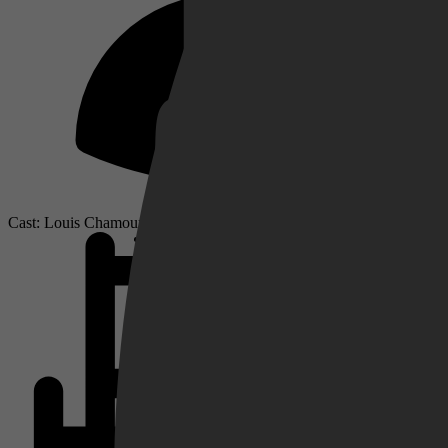
Netflix
Pathé Thuis
Cast: Louis Chamoun, Raphael Galiulin, Anton Kolchemanov
Prime Video