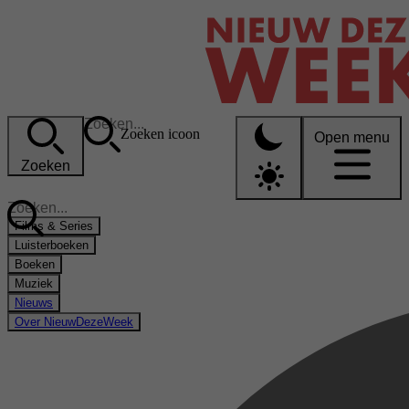
Zoeken icoon
Open menu
Zoeken
Films & Series
Luisterboeken
Boeken
Muziek
Nieuws
Over NieuwDezeWeek