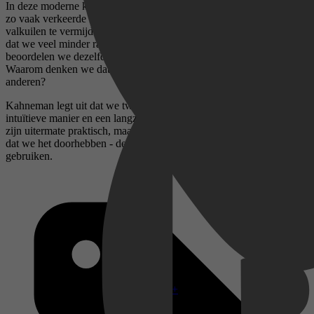
In deze moderne klassieker legt Daniel Kahneman uit waarom we
zo vaak verkeerde inschattingen maken, en geeft tips om deze
valkuilen te vermijden en betere beslissingen te nemen. Hij toont aan
dat we veel minder rationeel zijn dan we denken. Waarom
beoordelen we dezelfde situatie anders voor en na de lunch?
Waarom denken we dat knappe mensen competenter zijn dan
anderen?
Kahneman legt uit dat we twee denksystemen hebben: een snelle,
intuïtieve manier en een langzame, weloverwogen manier. Beide
zijn uitermate praktisch, maar het gaat vaak fout omdat we - zonder
dat we het doorhebben - de verkeerde manier van denken
gebruiken.
Disney+