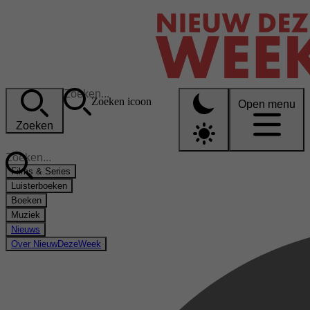
Zoeken icoon
Open menu
Zoeken
Films & Series
Luisterboeken
Boeken
Muziek
Nieuws
Over NieuwDezeWeek