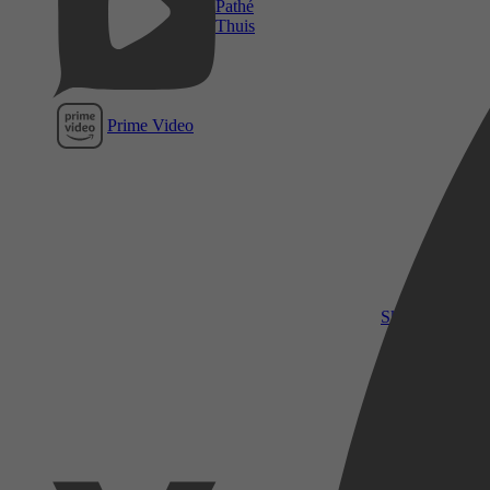
Pathé
Thuis
Prime Video
SkyShowtime