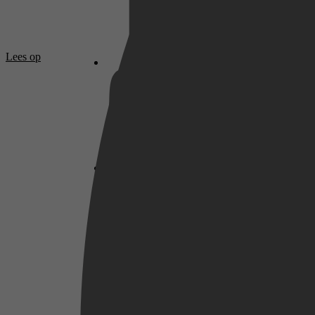
Netflix
Lees op
Pathé Thuis
Prime Video