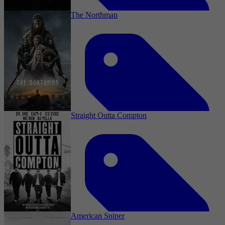
1 september 2025
The Northman
1989
3,9
Drama, Thriller, Biography, War, History
1 september 2025
Straight Outta Compton
2019
3,5
Drama, Thriller, Adventure, History, Action,
Fantasy
22 juli 2025
American Sniper