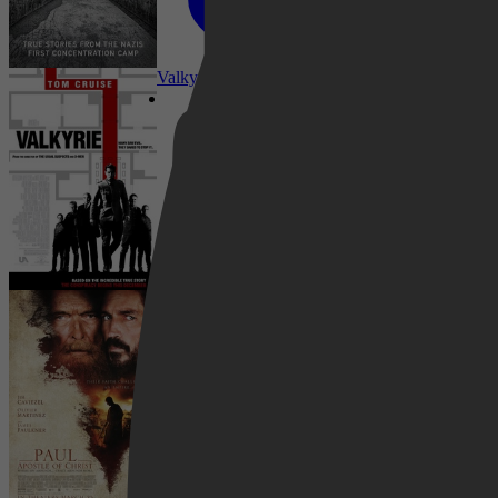
Netflix
24 januari 2026
Valkyrie
2025
3,3
Pathé Thuis
War, History, Documentary
23 januari 2026
Prime Video
Paul, Apostle of Christ
2019
3,6
Drama, Thriller, War, History
20 januari 2026