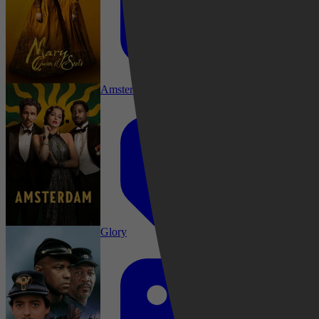
Drama, Thriller, War, History, Action
Amsterdam
Drama, Historisch, Biography, History
Glory
2016
3,7
Drama, Komedie, Comedy, Misdaad, Thriller,