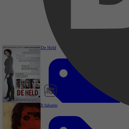
2013
3,5
1 februari 2026
De Held
HBO Max
Il falsario