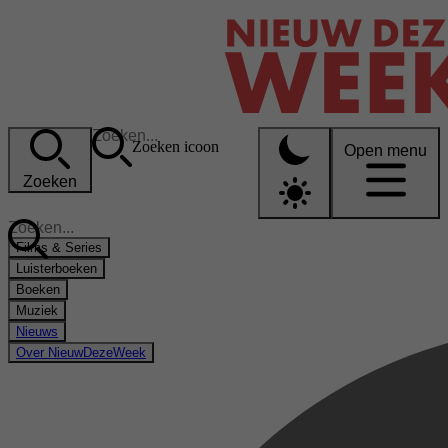
Zoeken icoon
Open menu
Zoeken
Films & Series
Luisterboeken
Boeken
Muziek
Nieuws
Over NieuwDezeWeek