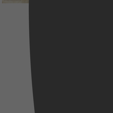
2021
3,2
Drama, Adventure, Biography, History
8 januari 2026
Videoland
2008
3,0
19 december 2025