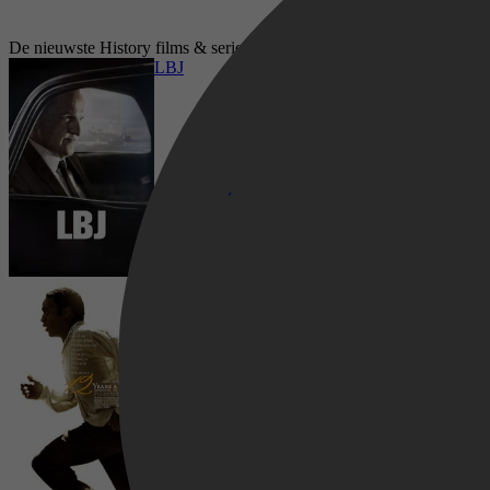
De nieuwste History films & series op Netflix
LBJ
12 Years A Slave
Drama, Biography, History