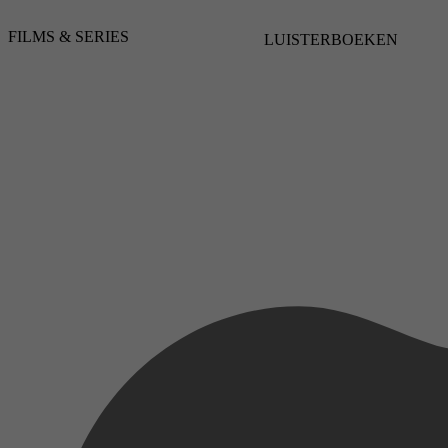
Drama, Comedy, Biography, History
FILMS & SERIES
27 mei 2025
LUISTERBOEKEN
2018
3,8
17 mei 2025
2023
3,7
12 mei 2025