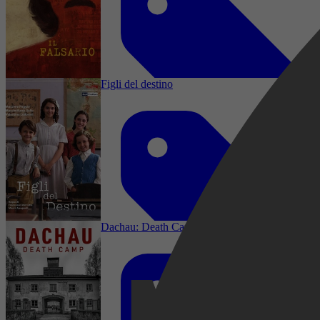
Crime, Thriller, History
Figli del destino
History
Dachau: Death Camp
2016
2,6
Drama, Biography, War, History, TV Movie