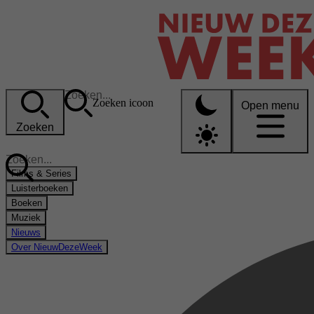
Zoeken icoon
Open menu
Zoeken
Films & Series
Luisterboeken
Boeken
Muziek
Nieuws
Over NieuwDezeWeek