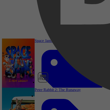
2021
3,0
23 maart 2026
Space Jam: A New Legacy
HBO Max
Peter Rabbit 2: The Runaway