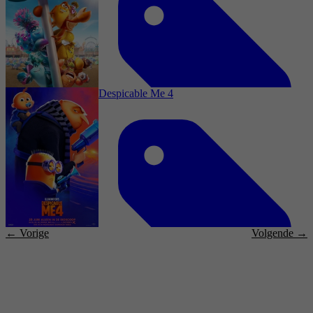
3,5
Comedy, Horror, Adventure, Family, Fantasy,
Animation
4 februari 2026
Despicable Me 4
2015
3,3
Comedy, Adventure, Family, Romance,
Animation, Musical
3 februari 2026
← Vorige
Volgende →
2018