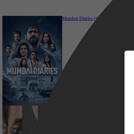
Drama, Crime, Thriller, Action
Mumbai Diaries (S02)
m
Thriller, Mystery
Mirzapur (S02)
Netflix