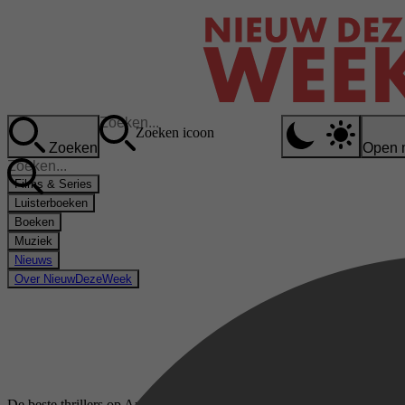
Zoeken icoon
Zoeken
Open 
Films & Series
Luisterboeken
Boeken
Muziek
Nieuws
Over NieuwDezeWeek
De beste thrillers op Amazon Prime Video