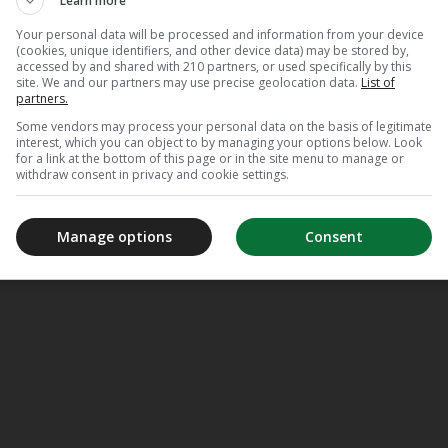
Learn more
Your personal data will be processed and information from your device
(cookies, unique identifiers, and other device data) may be stored by,
accessed by and shared with 210 partners, or used specifically by this
site. We and our partners may use precise geolocation data.
List of
partners.
Some vendors may process your personal data on the basis of legitimate
interest, which you can object to by managing your options below. Look
for a link at the bottom of this page or in the site menu to manage or
withdraw consent in privacy and cookie settings.
Manage options
Consent