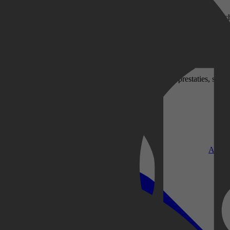
pionagedrama’s tot zenuwslopende psychologische films. In dit overzicht 
Kobo Plus
meeslepende race tegen de klok, hier vind je thrillers die de spanning 
delingen. Alleen thrillers die opvallen door sterke acteerprestaties, sli
Apple