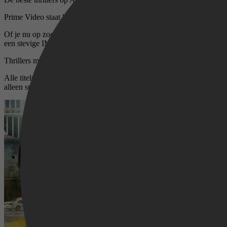
Prime Video staat bekend om zijn veelzijdige thrillers: van gelaagde s
Of je nu op zoek bent naar een film met langzame opbouw of juist een 
een stevige IMDb-score.
Thrillers met de hoogste IMDb-score
Alle titels in deze lijst zijn geselecteerd op basis van hun IMDb-beoor
alleen spanning van de bovenste plank.
24 (S01)