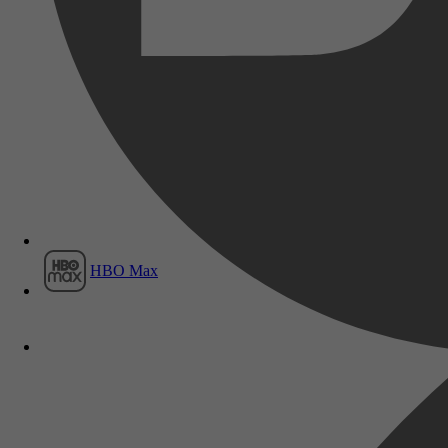
Film1
HBO Max