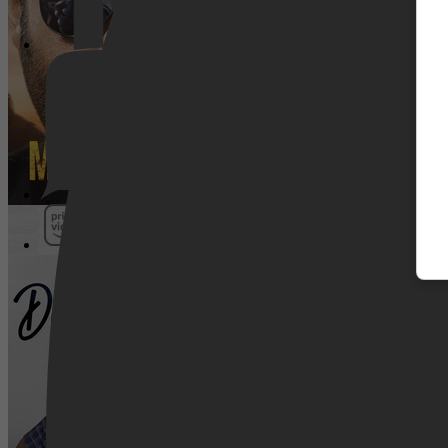
Pathé Thuis
Drishyam 2
Prime Video
SkyShowtime