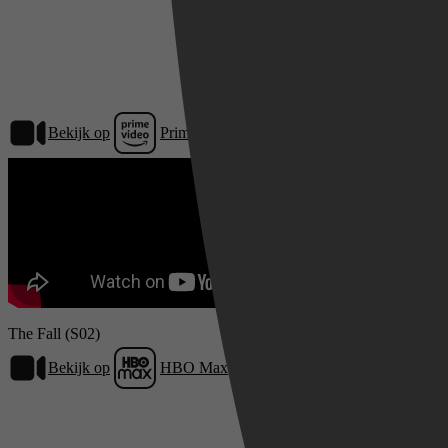
Bekijk op
Prime Video
The Fall (S02)
Bekijk op
HBO Max