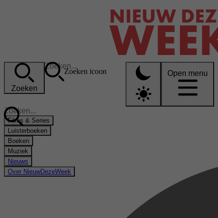
Zoeken icoon
Open menu
Zoeken
Films & Series
Luisterboeken
Boeken
Muziek
Nieuws
Over NieuwDezeWeek