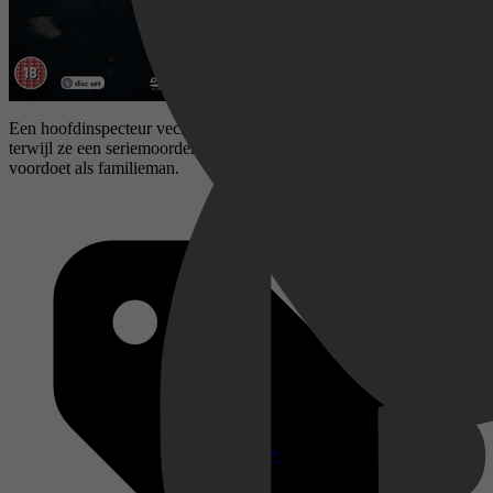
Een hoofdinspecteur vecht tegen haar eigen persoonlijke demonen
terwijl ze een seriemoordenaar probeert te ontmaskeren die zich
voordoet als familieman.
Disney+