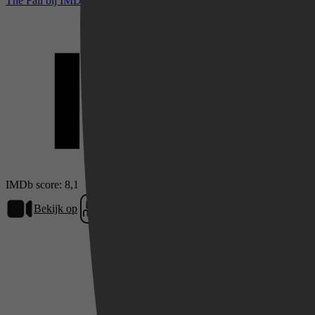
The Fall bij IMDb
Videoland
IMDb score: 8,1
Bekijk op
HBO Max