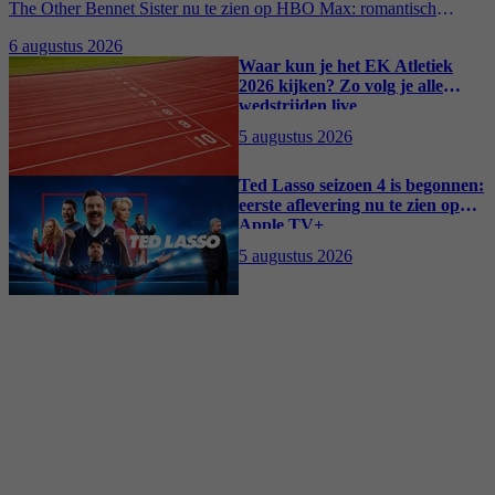
The Other Bennet Sister nu te zien op HBO Max: romantisch
kostuumdrama krijgt lovende recensies
6 augustus 2026
Waar kun je het EK Atletiek
2026 kijken? Zo volg je alle
wedstrijden live
5 augustus 2026
Ted Lasso seizoen 4 is begonnen:
eerste aflevering nu te zien op
Apple TV+
5 augustus 2026