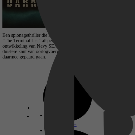
Een spionagethriller die zich vijf jaar voor de gebeurtenissen van
"The Terminal List" afspeelt. De film volgt Ben Edwards'
ontwikkeling van Navy SEAL tot CIA-paramilitair en verkent de
duistere kant van oorlogvoering en de menselijke kosten die
daarmee gepaard gaan.
Disney+