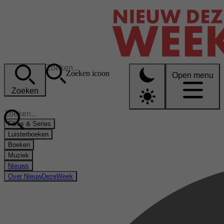
Zoeken icoon
Open menu
Zoeken
Films & Series
Luisterboeken
Boeken
Muziek
Nieuws
Over NieuwDezeWeek