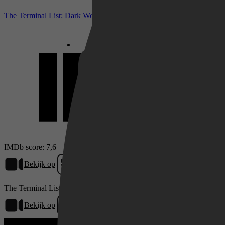
Netflix
The Terminal List: Dark Wolf bij IMDb
Pathé Thuis
Prime Video
IMDb score: 7,6
Bekijk op
Prime Video
The Terminal List: Dark Wolf (S01)
Bekijk op
Prime Video