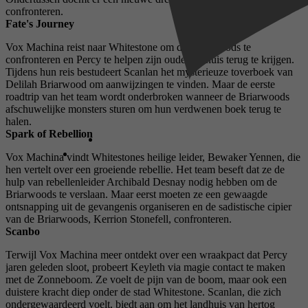
confronteren.
Fate's Journey
Vox Machina reist naar Whitestone om de Briarwoods te
confronteren en Percy te helpen zijn ouderlijk huis terug te krijgen.
Tijdens hun reis bestudeert Scanlan het mysterieuze toverboek van
Delilah Briarwood om aanwijzingen te vinden. Maar de eerste
roadtrip van het team wordt onderbroken wanneer de Briarwoods
afschuwelijke monsters sturen om hun verdwenen boek terug te
halen.
Spark of Rebellion
Vox Machina vindt Whitestones heilige leider, Bewaker Yennen, die
hen vertelt over een groeiende rebellie. Het team beseft dat ze de
hulp van rebellenleider Archibald Desnay nodig hebben om de
Briarwoods te verslaan. Maar eerst moeten ze een gewaagde
ontsnapping uit de gevangenis organiseren en de sadistische cipier
van de Briarwoods, Kerrion Stonefell, confronteren.
Scanbo
Terwijl Vox Machina meer ontdekt over een wraakpact dat Percy
jaren geleden sloot, probeert Keyleth via magie contact te maken
met de Zonneboom. Ze voelt de pijn van de boom, maar ook een
duistere kracht diep onder de stad Whitestone. Scanlan, die zich
ondergewaardeerd voelt, biedt aan om het landhuis van hertog