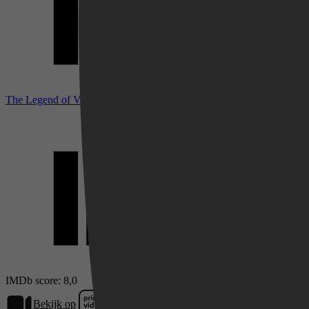
The Legend of Vox Machina bij IMDb
Videoland
IMDb score: 8,0
Bekijk op
Prime Video