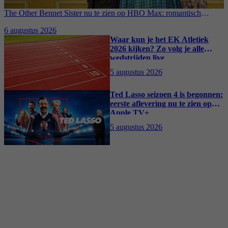
The Other Bennet Sister nu te zien op HBO Max: romantisch
kostuumdrama krijgt lovende recensies
6 augustus 2026
Waar kun je het EK Atletiek
2026 kijken? Zo volg je alle
wedstrijden live
5 augustus 2026
Ted Lasso seizoen 4 is begonnen:
eerste aflevering nu te zien op
Apple TV+
5 augustus 2026