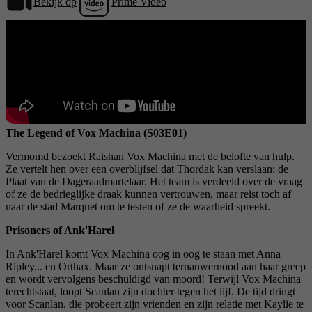
Bekijk op
Prime Video
The Legend of Vox Machina (S03E01)
Vermomd bezoekt Raishan Vox Machina met de belofte van hulp.
Ze vertelt hen over een overblijfsel dat Thordak kan verslaan: de
Plaat van de Dageraadmartelaar. Het team is verdeeld over de vraag
of ze de bedrieglijke draak kunnen vertrouwen, maar reist toch af
naar de stad Marquet om te testen of ze de waarheid spreekt.
Prisoners of Ank'Harel
In Ank'Harel komt Vox Machina oog in oog te staan ​​met Anna
Ripley... en Orthax. Maar ze ontsnapt ternauwernood aan haar greep
en wordt vervolgens beschuldigd van moord! Terwijl Vox Machina
terechtstaat, loopt Scanlan zijn dochter tegen het lijf. De tijd dringt
voor Scanlan, die probeert zijn vrienden en zijn relatie met Kaylie te