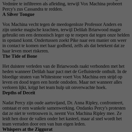
Vedmire te infiltreren als afleiding, terwijl Vox Machina probeert
Percy's zus Cassandra te redden.
A Silver Tongue
Vox Machina vecht tegen de meedogenloze Professor Anders en
zijn unieke magische krachten, terwijl Delilah Briarwood magie
gebruikt om een ​​demonisch leger op te roepen dat tegen onze helden
in opstand komt. Ondertussen zoekt Pike naar een manier om weer
in contact te komen met haar godheid, zelfs als dat betekent dat ze
haar leven moet riskeren.
The Tide of Bone
Het duistere verleden van de Briarwoods raakt verbonden met het
heden wanneer Delilah haar pact met de Gefluisterde onthult. In de
bloedige straten van Whitestone voert Vox Machina een strijd op
leven en dood tegen een horde ondoden. Maar net wanneer alles
verloren lijkt, krijgt het team hulp uit onverwachte hoek.
Depths of Deceit
Nadat Percy zijn oude aartsvijand, Dr. Anna Ripley, confronteert,
ontstaat er een wankele samenwerking. Ondanks Percy's protesten
dat ze niet te vertrouwen is, neemt Vox Machina Ripley mee. Ze
leidt hen door de vallen onder het kasteel, maar al snel wordt het
team verraden door een van hun eigen leden.
Whispers at the Ziggurat