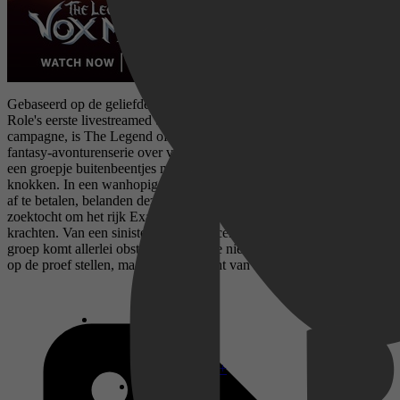
Gebaseerd op de geliefde personages en avonturen van Critical
Role's eerste livestreamed tabletop role-playing game (RPG)
campagne, is The Legend of Vox Machina een geanimeerde
fantasy-avonturenserie over volwassenen die Vox Machina volgen,
een groepje buitenbeentjes met een voorliefde voor zuipen en
knokken. In een wanhopige poging om hun oplopende barrekening
af te betalen, belanden deze onwaarschijnlijke helden op een
zoektocht om het rijk Exandria te redden van duistere magische
krachten. Van een sinistere necromancer tot een krachtige vloek, de
groep komt allerlei obstakels tegen die niet alleen hun vaardigheden
op de proef stellen, maar ook de kracht van hun band.
Disney+