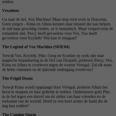
redden.
Vexations
Ga naar de hel, Vox Machina! Maar stop eerst even in Draconia.
Geen zorgen - Kima en Allura kennen daar iemand die kan helpen.
Je zult haar geweldig vinden, ze is fantastisch. Maar vergeet eerst de
romantiek niet. Percy heeft gevoelens voor Vex, Vax heeft
gevoelens voor Keyleth! Wat kan er misgaan?
The Legend of Vox Machina (S03E04)
Terwijl Vax, Keyleth, Pike, Grog en Scanlan op zoek zijn naar
magische bepantsering in de Hel van Despath, proberen Percy, Vex,
Kima en Allura te overleven tegen de woeste Vorugal. Zal elk team
de helse vlammen en de ijskoude ondergang overleven?
The Frigid Doom
Terwijl Kima wordt opgejaagd door Vorugal, probeert Allura het
beest te stoppen en haar geliefde te redden. Ondertussen gokt Pike
in de hel tegen een duivel om de zielen van haar vrienden en de
toekomst van de wereld. Heeft ze een troef achter de hand die de
dag kan redden?
The Coming Storm