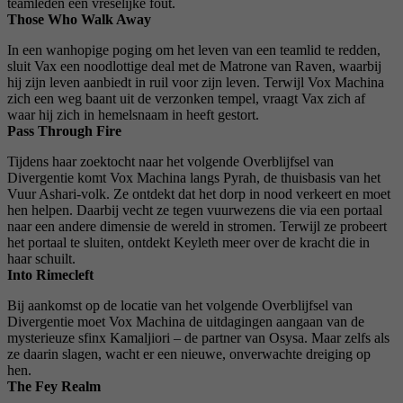
teamleden een vreselijke fout.
Those Who Walk Away
In een wanhopige poging om het leven van een teamlid te redden,
sluit Vax een noodlottige deal met de Matrone van Raven, waarbij
hij zijn leven aanbiedt in ruil voor zijn leven. Terwijl Vox Machina
zich een weg baant uit de verzonken tempel, vraagt ​​Vax zich af
waar hij zich in hemelsnaam in heeft gestort.
Pass Through Fire
Tijdens haar zoektocht naar het volgende Overblijfsel van
Divergentie komt Vox Machina langs Pyrah, de thuisbasis van het
Vuur Ashari-volk. Ze ontdekt dat het dorp in nood verkeert en moet
hen helpen. Daarbij vecht ze tegen vuurwezens die via een portaal
naar een andere dimensie de wereld in stromen. Terwijl ze probeert
het portaal te sluiten, ontdekt Keyleth meer over de kracht die in
haar schuilt.
Into Rimecleft
Bij aankomst op de locatie van het volgende Overblijfsel van
Divergentie moet Vox Machina de uitdagingen aangaan van de
mysterieuze sfinx Kamaljiori – de partner van Osysa. Maar zelfs als
ze daarin slagen, wacht er een nieuwe, onverwachte dreiging op
hen.
The Fey Realm