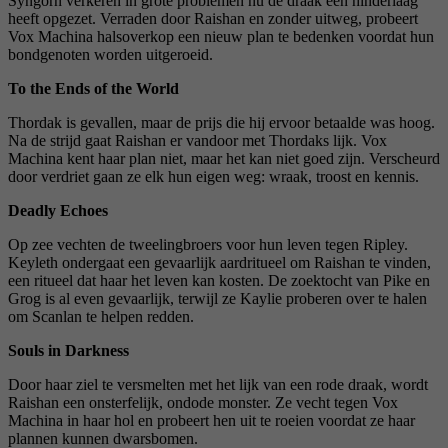
Syngorn verkeren in grote problemen nu de draak een hinderlaag
heeft opgezet. Verraden door Raishan en zonder uitweg, probeert
Vox Machina halsoverkop een nieuw plan te bedenken voordat hun
bondgenoten worden uitgeroeid.
To the Ends of the World
Thordak is gevallen, maar de prijs die hij ervoor betaalde was hoog.
Na de strijd gaat Raishan er vandoor met Thordaks lijk. Vox
Machina kent haar plan niet, maar het kan niet goed zijn. Verscheurd
door verdriet gaan ze elk hun eigen weg: wraak, troost en kennis.
Deadly Echoes
Op zee vechten de tweelingbroers voor hun leven tegen Ripley.
Keyleth ondergaat een gevaarlijk aardritueel om Raishan te vinden,
een ritueel dat haar het leven kan kosten. De zoektocht van Pike en
Grog is al even gevaarlijk, terwijl ze Kaylie proberen over te halen
om Scanlan te helpen redden.
Souls in Darkness
Door haar ziel te versmelten met het lijk van een rode draak, wordt
Raishan een onsterfelijk, ondode monster. Ze vecht tegen Vox
Machina in haar hol en probeert hen uit te roeien voordat ze haar
plannen kunnen dwarsbomen.