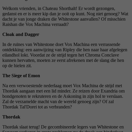
Welkom vrienden, in Chateau Shorthalt! Er wordt gezongen,
gedanst en er is meer kip dan je ooit op kunt. Nog niet genoeg? Wat
dacht je van jonge draken die Whitestone aanvallen? Of misschien
Raishan die Vox Machina verraadt?
Cloak and Dagger
In de ruïnes van Whitestone doet Vox Machina een verrassende
ontdekking: een aanwijzing van Ripley die hen naar haar afgelegen
eilandhol lokt. Voordat ze de strijd tegen het Chroma Conclave
kunnen hervatten, moeten ze eerst afrekenen met de slang die hen
op de hielen zit.
The Siege of Emon
Na een verwoestende nederlaag moet Vox Machina de strijd met
Thordak aangaan met een lid minder. Ze reizen door Exandria om
bondgenoten te rekruteren en de Askoning in zijn hol te verslaan.
Zal de verzamelde macht van de wereld genoeg zijn? Of zal
Thordak Tal'Dorei tot as verbranden?
Thordak
Thordak slaat terug! De gecombineerde legers van Whitestone en