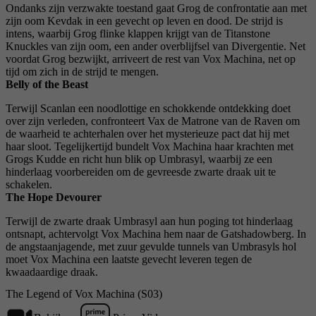
Ondanks zijn verzwakte toestand gaat Grog de confrontatie aan met
zijn oom Kevdak in een gevecht op leven en dood. De strijd is
intens, waarbij Grog flinke klappen krijgt van de Titanstone
Knuckles van zijn oom, een ander overblijfsel van Divergentie. Net
voordat Grog bezwijkt, arriveert de rest van Vox Machina, net op
tijd om zich in de strijd te mengen.
Belly of the Beast
Terwijl Scanlan een noodlottige en schokkende ontdekking doet
over zijn verleden, confronteert Vax de Matrone van de Raven om
de waarheid te achterhalen over het mysterieuze pact dat hij met
haar sloot. Tegelijkertijd bundelt Vox Machina haar krachten met
Grogs Kudde en richt hun blik op Umbrasyl, waarbij ze een
hinderlaag voorbereiden om de gevreesde zwarte draak uit te
schakelen.
The Hope Devourer
Terwijl de zwarte draak Umbrasyl aan hun poging tot hinderlaag
ontsnapt, achtervolgt Vox Machina hem naar de Gatshadowberg. In
de angstaanjagende, met zuur gevulde tunnels van Umbrasyls hol
moet Vox Machina een laatste gevecht leveren tegen de
kwaadaardige draak.
The Legend of Vox Machina (S03)