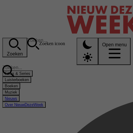
Zoeken icoon
Open menu
Zoeken
Films & Series
Luisterboeken
Boeken
Muziek
Nieuws
Over NieuwDezeWeek