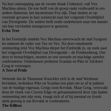
Na hun ontsnapping aan de zwarte draak Umbrasyl, valt Vox
Machina uiteen. De ene helft van de groep raakt verdwaald in een
andere dimensie, het mysterieuze Fey-rijk. Daar stuiten ze op
vreemde gevaren in hun zoektocht naar het volgende Overblijfsel
van Divergentie. De andere helft zoekt ondertussen naar een manier
om hun vervloekte teamgenoot te genezen.
Echo Tree
In het Feeënrijk ontdekt Vox Machina onverwacht de stad Syngorn
en ontmoet de vader van Vax en Vex. Na deze emotionele
ontmoeting reist Vox Machina dieper het Feeënrijk in, op zoek naar
het volgende Overblijfsel van Divergentie – de Fenthrasboog. Om
deze te bemachtigen, moeten ze een oeroude en machtige aartsfee
confronteren. Ondertussen proberen Scanlan en Pike in Tal'dorei
Grog te verzorgen.
A Test of Pride
Wetende dat de Titanstone Knuckles zich in de stad Westruun
bevinden, bedenken Pike en Scanlan een plan om ze af te pakken
van de huidige eigenaar, Grogs oom Kevdak. Maar Grog, verzwakt
door de vloek van Craven Edge en getraumatiseerd door zijn laatste
ontmoeting met zijn oom, vraagt ​​zich af of hij mentaal en fysiek
sterk genoeg is om Kevdak te confronteren.
The Killbox