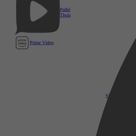
Pathé
Thuis
Prime Video
SkyShowtime