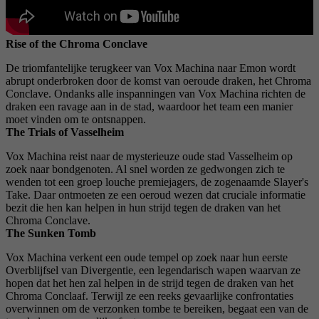
Rise of the Chroma Conclave
De triomfantelijke terugkeer van Vox Machina naar Emon wordt
abrupt onderbroken door de komst van oeroude draken, het Chroma
Conclave. Ondanks alle inspanningen van Vox Machina richten de
draken een ravage aan in de stad, waardoor het team een ​​manier
moet vinden om te ontsnappen.
The Trials of Vasselheim
Vox Machina reist naar de mysterieuze oude stad Vasselheim op
zoek naar bondgenoten. Al snel worden ze gedwongen zich te
wenden tot een groep louche premiejagers, de zogenaamde Slayer's
Take. Daar ontmoeten ze een oeroud wezen dat cruciale informatie
bezit die hen kan helpen in hun strijd tegen de draken van het
Chroma Conclave.
The Sunken Tomb
Vox Machina verkent een oude tempel op zoek naar hun eerste
Overblijfsel van Divergentie, een legendarisch wapen waarvan ze
hopen dat het hen zal helpen in de strijd tegen de draken van het
Chroma Conclaaf. Terwijl ze een reeks gevaarlijke confrontaties
overwinnen om de verzonken tombe te bereiken, begaat een van de