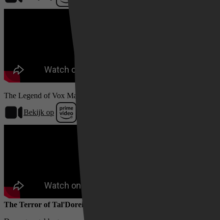
The Legend of Vox Machina (S01)
Bekijk op
Prime Video
The Terror of Tal'Dorei - Part 1