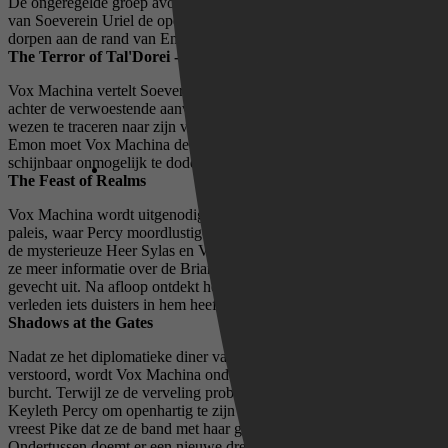
De ongeregelde groep avonturiers, bekend als Vox Machina, krijgt
van Soeverein Uriel de opdracht om uit te zoeken wie (of wat) de
dorpen aan de rand van Emon verwoest.
The Terror of Tal'Dorei - Part 2
Vox Machina vertelt Soeverein Uriel over de monsterlijke dader
achter de verwoestende aanvallen op het dorp en slaagt erin het
wezen te traceren naar zijn verborgen hol. Voor de veiligheid van
Emon moet Vox Machina de confrontatie aangaan met een beest dat
schijnbaar onmogelijk te doden is.
The Feast of Realms
Vox Machina wordt uitgenodigd voor een formeel diner in het
paleis, waar Percy moordlustige figuren uit zijn verleden tegenkomt:
de mysterieuze Heer Sylas en Vrouwe Delilah Briarwood. Terwijl
ze meer informatie over de Briarwoods verzamelen, breekt er een
gevecht uit. Na afloop ontdekt het team dat Percy's getraumatiseerde
verleden iets duisters in hem heeft doen broeien.
Shadows at the Gates
Nadat ze het diplomatieke diner van Soeverein Uriel hebben
verstoord, wordt Vox Machina onder huisarrest geplaatst in hun
burcht. Terwijl ze de verveling proberen te verdrijven, overtuigt
Keyleth Percy om openhartig te zijn over zijn duistere verleden en
vreest Pike dat ze de band met haar godin is kwijtgeraakt.
Ondertussen doemt er een nieuwe dreiging op die Vox Machina zal