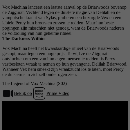
Vox Machina lanceert een laatste aanval op de Briarwoods bovenop
de Ziggurat. Vechtend tegen de duistere magie van Delilah en de
vampirische kracht van Sylas, proberen een bezorgde Vex en een
labiele Percy hun broers en zussen te redden. Maar hun beste
pogingen zijn misschien niet genoeg, want de Briarwoods naderen
de voltooiing van hun geheime ritueel.
The Darkness Within
Vox Machina heeft het kwaadaardige ritueel van de Briarwoods
gestopt, maar tegen een hoge prijs. Terwijl ze de Ziggurat
ontvluchten om een ​​van hun eigen mensen te redden, is Percy
vastbesloten wraak te nemen op hun gevangene, Delilah Briarwood.
Wanneer Vex hem smeekt zijn wraakzucht los te laten, moet Percy
de duisternis in zichzelf onder ogen zien.
The Legend of Vox Machina (S02)
Bekijk op
Prime Video