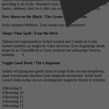
geweldig is als Sofia. Wanneer Layla Sofia's broer en zus, Amber en
James, ontmoet, doet ze er alles aan om indruk op hen te maken.
New Horse on the Block / The Green-Eyed Monster
Sofia ontmoet Wildfyre. Zane maakt een slijmmonster!
Sleepy Time Spell / Zane the Hero
Tijdens een logeerpartij in Sofia's kasteel met Camila en Layla
komen knuffels op magische wijze tot leven. Een chagrijnige draak
loopt los in Charmswell en Zane probeert het onhandige beest te
temmen.
Veggie Good Deed / The Lilygnome
Amber wil graag iets goeds doen en helpt Sofia met het dorpsfeest,
maar veroorzaakt daardoor juist magische problemen. Sofia heeft
Layla's hulp nodig om een ​​ondeugende magische bloem te temmen.
Aflevering 9
Aflevering 10
Aflevering 11
Aflevering 12
Aflevering 13