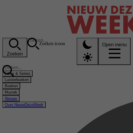
Zoeken icoon
Open menu
Zoeken
Films & Series
Luisterboeken
Boeken
Muziek
Nieuws
Over NieuwDezeWeek