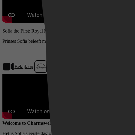
Sofia the First: Royal Magic (S01)
Prinses Sofia beleeft magische avonturen op een nieuwe school.
Bekijk op
Disney+
Welcome to Charmswell
Het is Sofia's eerste dag op de koninklijke toverschool en ze werkt