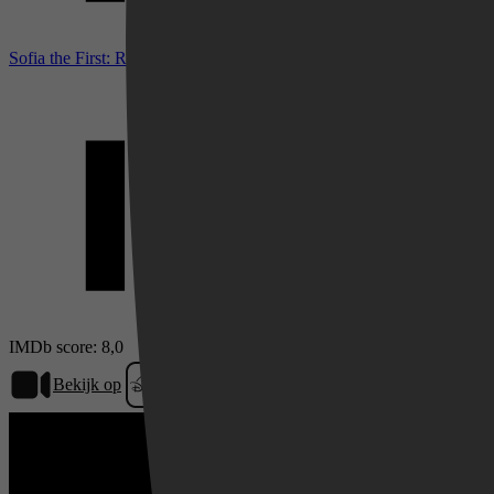
Sofia the First: Royal Magic bij IMDb
Videoland
IMDb score: 8,0
Bekijk op
Disney+