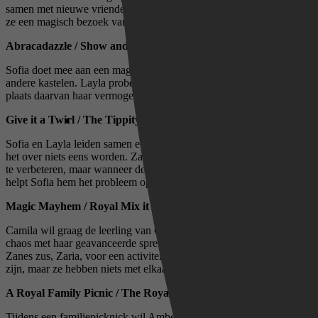
samen met nieuwe vrienden om een ​​wedstrijd te winnen. Ook krijgt
ze een magisch bezoek van Rapunzel.
Abracadazzle / Show and Spell
Sofia doet mee aan een magische uitdaging tegen leerlingen van de
andere kastelen. Layla probeert een levitatie-spreuk, maar onthult in
plaats daarvan haar vermogen om vlindervleugels te laten groeien.
Give it a Twirl / The Tippity Tap Dance
Sofia en Layla leiden samen een magische parade, maar ze kunnen
het over niets eens worden. Zane gebruikt magie om zijn danspassen
te verbeteren, maar wanneer de betovering in een vloek verandert,
helpt Sofia hem het probleem op te lossen.
Magic Mayhem / Royal Mix it Up
Camila wil graag de leerling van Cedric worden, maar veroorzaakt
chaos met haar geavanceerde spreuken. Sofia wordt gekoppeld aan
Zanes zus, Zaria, voor een activiteit waarbij drie kastelen betrokken
zijn, maar ze hebben niets met elkaar gemeen.
A Royal Family Picnic / The Royal Playdate
Tijdens een familiepicknick wil Amber bewijzen dat ze net zo