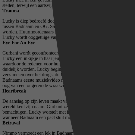
stellen, terwijl een aartsvijand zijn terugkeer aankondigt.
Trauma
Lucky is diep bedroefd door de bittere waarheid achter de vete
tussen Badnaam en OG. Sanober vreest in de steek gelaten te
worden. Huurmoordenaars zetten een prijs op Badnaams hoofd en
Lucky wordt ooggetuige van Badnaams bloedbad en zijn ware aard.
Eye For An Eye
Gurbani wordt geconfronteerd met haar verleden. Sanober geeft
Lucky een inkijkje in haar jeugd met Nihal en hun hechte band,
waardoor de redenen voor hun wantrouwen jegens de politie
duidelijk worden. Lucky begint voor Gurbani informatie te
verzamelen over het drugslab. De opwinding van het filmen van
Badnaams eerste muziekvideo met 'de fam' komt onder het duistere
oog van een ongeremde wraakzucht te staan.
Heartbreak
De aanslag op zijn leven maakt van Badnaam een ​​legende. De
wereld kent zijn naam. Gurbani zet alles op alles om het drugslab te
bemachtigen. Lucky worstelt met immense innerlijke conflicten
wanneer Badnaam een ​​pact sluit met de duivel uit zijn verleden.
Betrayal
Nimmo vermoedt een lek in Badnaams groep, wat Badnaam tot