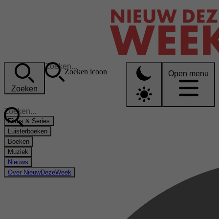
Zoeken icoon
Open menu
Zoeken
Films & Series
Luisterboeken
Boeken
Muziek
Nieuws
Over NieuwDezeWeek