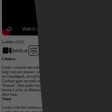
Lukkhe (S01)
Bekijk op
Prime Video
Choices
Lucky worstelt met schuldgevoel na zijn overleving en krijgt daarbij
hulp van een nieuwe vriend. Rapper Badnaam wint aan populariteit
in Chandigarh, terwijl hij zijn rivaal 'OG' uitdaagt. Undercoveragent
Gurbani gaat op zoek naar de maker van een nieuwe drug genaamd
'Demon'. Hun paden kruisen elkaar, wat leidt tot een confrontatie
tussen Lucky en Badnaam: de een gedreven door liefde, de ander
door haat.
Trust
Lucky wint het vertrouwen van Sanobers familie. Badnaam sleept
Lucky mee in een gevaarlijk plan om zijn loyaliteit op de proef te