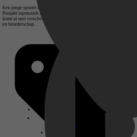
Een jonge sporter infiltreert in de wilde en gevaarlijke wereld van de
Punjabi rapmuziek om een ​​drugssyndicaat te onderzoeken, maar
komt al snel verscheurd te raken tussen liefde, familie, schuldgevoel
en broederschap.
Disney+