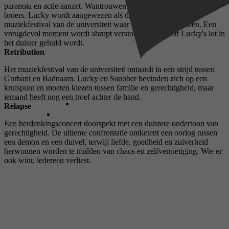
paranoia en actie aanzet. Wantrouwen drijft een muur tussen de
broers. Lucky wordt aangewezen als drugskoerier voor het
muziekfestival van de universiteit waar Sanober zal optreden. Een
vreugdevol moment wordt abrupt verstoord, waardoor Lucky's lot in
het duister gehuld wordt.
Retribution
Het muziekfestival van de universiteit ontaardt in een strijd tussen
Gurbani en Badnaam. Lucky en Sanober bevinden zich op een
kruispunt en moeten kiezen tussen familie en gerechtigheid, maar
iemand heeft nog een troef achter de hand.
Relapse
Een herdenkingsconcert doorspekt met een duistere ondertoon van
gerechtigheid. De ultieme confrontatie ontketent een oorlog tussen
een demon en een duivel, terwijl liefde, goedheid en zuiverheid
herwonnen worden te midden van chaos en zelfvernietiging. Wie er
ook wint, iedereen verliest.