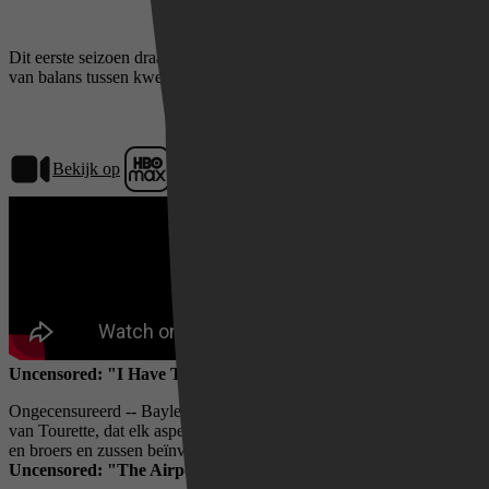
Dit eerste seizoen draait om acceptatie, zelfvertrouwen en het vinden
van balans tussen kwetsbaarheid en kracht.
Bekijk op
HBO Max
Uncensored: "I Have Tourette's Stupid!"
Ongecensureerd -- Baylen is een jongvolwassene met het syndroom
van Tourette, dat elk aspect van haar leven en dat van haar ouders
en broers en zussen beïnvloedt.
Uncensored: "The Airport is a Tic Disaster"