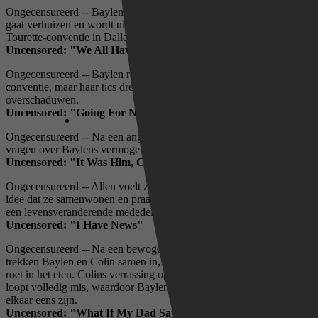
Ongecensureerd -- Baylen komt te weten dat Colin voor zijn werk
gaat verhuizen en wordt uitgenodigd als gastspreker op een
Tourette-conventie in Dallas.
Uncensored: "We All Have Tourette's"
Ongecensureerd -- Baylen reist naar Texas voor een Tourette-
conventie, maar haar tics dreigen haar grote moment te
overschaduwen.
Uncensored: "Going For Narnia"
Ongecensureerd -- Na een angstaanjagende tic-aanval rijzen er
vragen over Baylens vermogen om zelfstandig te wonen.
Uncensored: "It Was Him, Chainsaws, Me"
Ongecensureerd -- Allen voelt zich nog steeds ongemakkelijk bij het
idee dat ze samenwonen en praat openlijk met Colin, waarna Colin
een levensveranderende mededeling doet.
Uncensored: "I Have News"
Ongecensureerd -- Na een bewogen zoektocht naar een appartement
trekken Baylen en Colin samen in, maar externe factoren gooien
roet in het eten. Colins verrassing op Baylens verjaardagsfeestje
loopt volledig mis, waardoor Baylen zich afvraagt ​​of ze het wel met
elkaar eens zijn.
Uncensored: "What If My Dad Says No?"