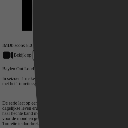
IMDb score: 8,0
Bekijk op
HBO Max
Videoland
Baylen Out Loud (S01)
In seizoen 1 maken kijkers kennis met Baylen Dupree en haar leven
met het Tourette-syndroom.
De serie laat op eerlijke en vaak humoristische wijze zien hoe haar
dagelijkse leven eruitziet, van spontane tics en sociale situaties tot
haar hechte band met familie en vrienden. Baylen neemt geen blad
voor de mond en gebruikt haar openheid om misverstanden over
Tourette te doorbreken.