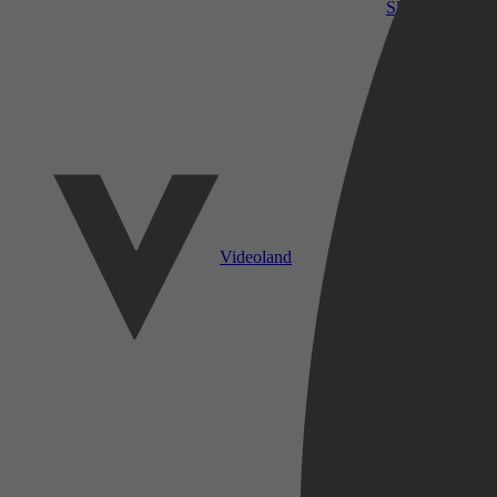
SkyShowtime
Videoland