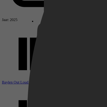
Netflix
Jaar: 2025
Pathé Thuis
Prime Video
Baylen Out Loud bij IMDb