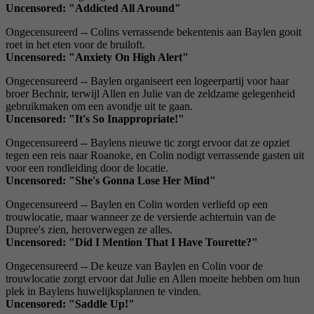
Uncensored: "Addicted All Around"
Ongecensureerd -- Colins verrassende bekentenis aan Baylen gooit
roet in het eten voor de bruiloft.
Uncensored: "Anxiety On High Alert"
Ongecensureerd -- Baylen organiseert een logeerpartij voor haar
broer Bechnir, terwijl Allen en Julie van de zeldzame gelegenheid
gebruikmaken om een ​​avondje uit te gaan.
Uncensored: "It's So Inappropriate!"
Ongecensureerd -- Baylens nieuwe tic zorgt ervoor dat ze opziet
tegen een reis naar Roanoke, en Colin nodigt verrassende gasten uit
voor een rondleiding door de locatie.
Uncensored: "She's Gonna Lose Her Mind"
Ongecensureerd -- Baylen en Colin worden verliefd op een
trouwlocatie, maar wanneer ze de versierde achtertuin van de
Dupree's zien, heroverwegen ze alles.
Uncensored: "Did I Mention That I Have Tourette?"
Ongecensureerd -- De keuze van Baylen en Colin voor de
trouwlocatie zorgt ervoor dat Julie en Allen moeite hebben om hun
plek in Baylens huwelijksplannen te vinden.
Uncensored: "Saddle Up!"