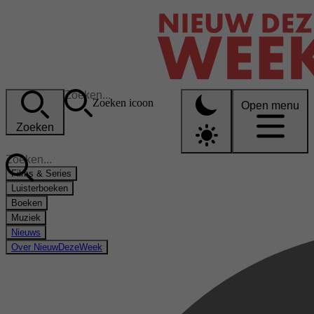
Zoeken icoon
Open menu
Zoeken
Films & Series
Luisterboeken
Boeken
Muziek
Nieuws
Over NieuwDezeWeek