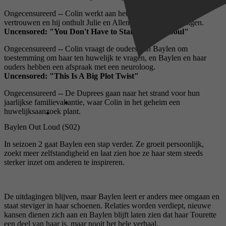
Ongecensureerd -- Colin werkt aan het herstellen van het
vertrouwen en hij onthult Julie en Allen zijn ware bedoelingen.
Uncensored: "You Don't Have to Stare Into My Soul"
Ongecensureerd -- Colin vraagt ​​de ouders van Baylen om
toestemming om haar ten huwelijk te vragen, en Baylen en haar
ouders hebben een afspraak met een neuroloog.
Uncensored: "This Is A Big Plot Twist"
Ongecensureerd -- De Duprees gaan naar het strand voor hun
jaarlijkse familievakantie, waar Colin in het geheim een ​​
huwelijksaanzoek plant.
Baylen Out Loud (S02)
In seizoen 2 gaat Baylen een stap verder. Ze groeit persoonlijk,
zoekt meer zelfstandigheid en laat zien hoe ze haar stem steeds
sterker inzet om anderen te inspireren.
De uitdagingen blijven, maar Baylen leert er anders mee omgaan en
staat steviger in haar schoenen. Relaties worden verdiept, nieuwe
kansen dienen zich aan en Baylen blijft laten zien dat haar Tourette
een deel van haar is, maar nooit het hele verhaal.