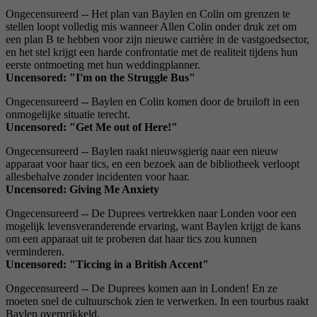
Ongecensureerd -- Het plan van Baylen en Colin om grenzen te
stellen loopt volledig mis wanneer Allen Colin onder druk zet om
een ​​plan B te hebben voor zijn nieuwe carrière in de vastgoedsector,
en het stel krijgt een harde confrontatie met de realiteit tijdens hun
eerste ontmoeting met hun weddingplanner.
Uncensored: "I'm on the Struggle Bus"
Ongecensureerd -- Baylen en Colin komen door de bruiloft in een
onmogelijke situatie terecht.
Uncensored: "Get Me out of Here!"
Ongecensureerd -- Baylen raakt nieuwsgierig naar een nieuw
apparaat voor haar tics, en een bezoek aan de bibliotheek verloopt
allesbehalve zonder incidenten voor haar.
Uncensored: Giving Me Anxiety
Ongecensureerd -- De Duprees vertrekken naar Londen voor een
mogelijk levensveranderende ervaring, want Baylen krijgt de kans
om een ​​apparaat uit te proberen dat haar tics zou kunnen
verminderen.
Uncensored: "Ticcing in a British Accent"
Ongecensureerd -- De Duprees komen aan in Londen! En ze
moeten snel de cultuurschok zien te verwerken. In een tourbus raakt
Baylen overprikkeld.