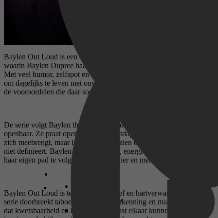
Baylen Out Loud
is een openhartige en ontwapenende realityserie
waarin Baylen Dupree haar leven deelt met het Tourette-syndroom.
Met veel humor, zelfspot en eerlijkheid laat Baylen zien hoe het is
om dagelijks te leven met onvrijwillige tics, onverwachte reacties en
de vooroordelen die daar soms bij komen kijken.
De serie volgt Baylen thuis, met vrienden en familie, én in het
openbaar. Ze praat openlijk over de uitdagingen die Tourette met
zich meebrengt, maar laat vooral ook zien dat haar aandoening haar
niet definieert. Baylen is uitgesproken, energiek en vastberaden om
haar eigen pad te volgen, op haar manier en met haar eigen stem.
Baylen Out Loud is tegelijk informatief en hartverwarmend. De
Disney+
serie doorbreekt taboes, zorgt voor herkenning en maakt duidelijk
dat kwetsbaarheid en kracht prima naast elkaar kunnen bestaan. Een