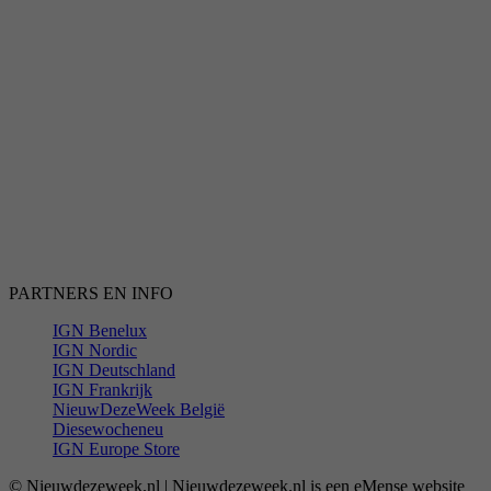
PARTNERS EN INFO
IGN Benelux
IGN Nordic
IGN Deutschland
IGN Frankrijk
NieuwDezeWeek België
Diesewocheneu
IGN Europe Store
© Nieuwdezeweek.nl | Nieuwdezeweek.nl is een eMense website