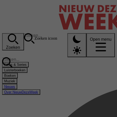
Zoeken icoon
Open menu
Zoeken
Films & Series
Luisterboeken
Boeken
Muziek
Nieuws
Over NieuwDezeWeek