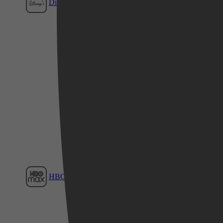
Disney+
Film1
Videoland
HBO Max