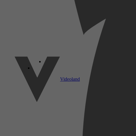
SkyShowtime
Videoland