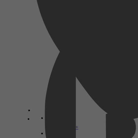
Financien, Persoonlijke financiën,
Levensfasen, Mindfulness, Pensionering
Economie & Financiën, Financien &
Boekhouding, Financien, Economie, Macro-
economie
Bill Perkins
Disney+